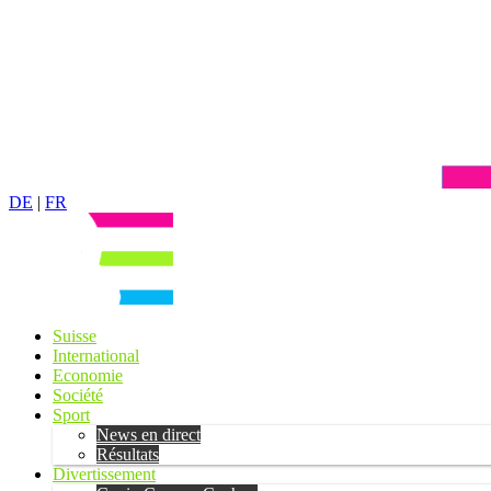
DE
|
FR
Suisse
International
Economie
Société
Sport
News en direct
Résultats
Divertissement