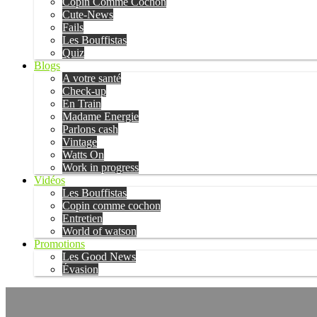
Copin Comme Cochon
Cute-News
Fails
Les Bouffistas
Quiz
Blogs
A votre santé
Check-up
En Train
Madame Energie
Parlons cash
Vintage
Watts On
Work in progress
Vidéos
Les Bouffistas
Copin comme cochon
Entretien
World of watson
Promotions
Les Good News
Évasion