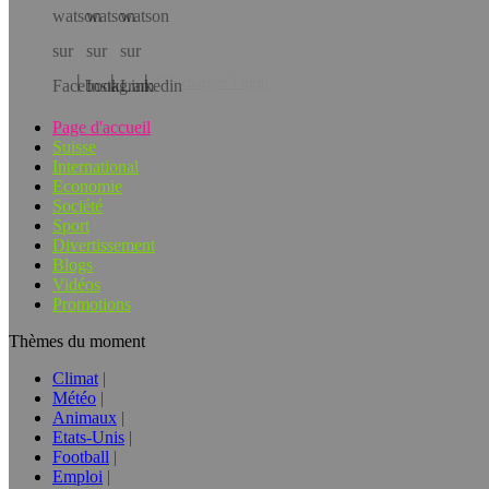
Téléchargez l’app!
Page d'accueil
Suisse
International
Economie
Société
Sport
Divertissement
Blogs
Vidéos
Promotions
Thèmes du moment
Climat
Météo
Animaux
Etats-Unis
Football
Emploi