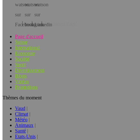
Téléchargez l’app!
Page d'accueil
Suisse
International
Economie
Société
Sport
Divertissement
Blogs
Vidéos
Promotions
Thèmes du moment
Vaud
Climat
Météo
Animaux
Santé
Etats-Unis