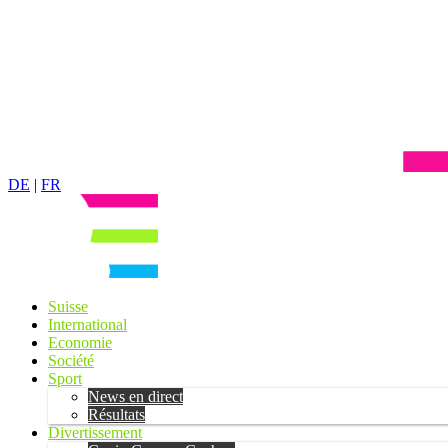
DE
|
FR
Suisse
International
Economie
Société
Sport
News en direct
Résultats
Divertissement