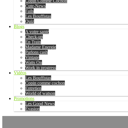
Copin Comme Cochon
Cute-News
Fails
Les Bouffistas
Quiz
Blogs
A votre santé
Check-up
En Train
Madame Energie
Parlons cash
Vintage
Watts On
Work in progress
Vidéos
Les Bouffistas
Copin comme cochon
Entretien
World of watson
Promotions
Les Good News
Évasion