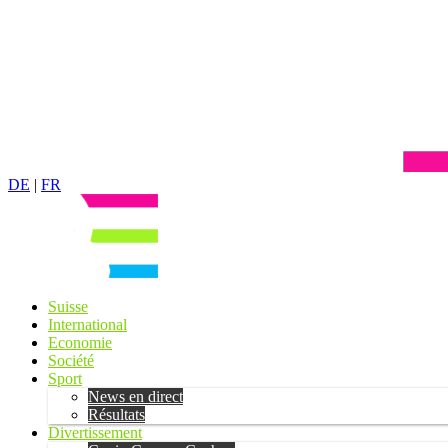
DE
|
FR
Suisse
International
Economie
Société
Sport
News en direct
Résultats
Divertissement