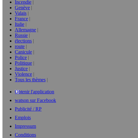
Incendie
Genève
Valais
France
Italie
Allemagne
Russie
élections
route
Canicule
Police
Politique
Justice
Violence
Tous les thèmes
Obtenir l'application
watson sur Facebook
Publicité / RP
Emplois
Impressum
Conditions