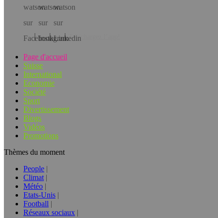
Téléchargez l’app!
Page d'accueil
Suisse
International
Economie
Société
Sport
Divertissement
Blogs
Vidéos
Promotions
Thèmes du moment
People
Climat
Météo
Etats-Unis
Football
Réseaux sociaux