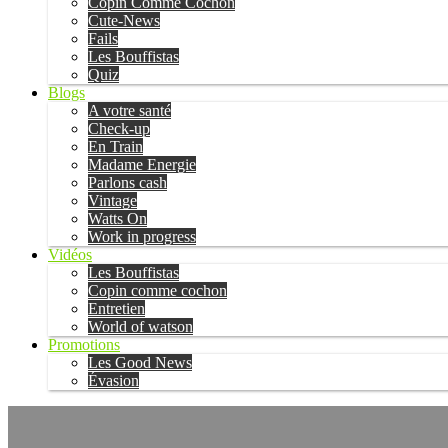
Copin Comme Cochon
Cute-News
Fails
Les Bouffistas
Quiz
Blogs
A votre santé
Check-up
En Train
Madame Energie
Parlons cash
Vintage
Watts On
Work in progress
Vidéos
Les Bouffistas
Copin comme cochon
Entretien
World of watson
Promotions
Les Good News
Évasion