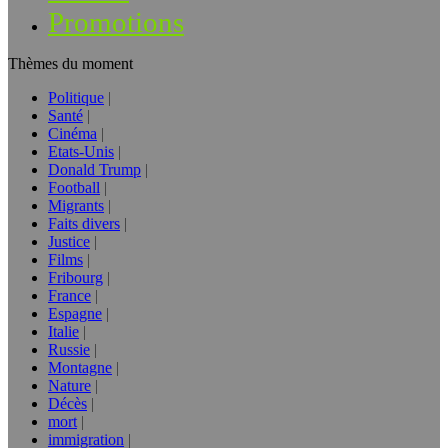
Promotions
Thèmes du moment
Politique
Santé
Cinéma
Etats-Unis
Donald Trump
Football
Migrants
Faits divers
Justice
Films
Fribourg
France
Espagne
Italie
Russie
Montagne
Nature
Décès
mort
immigration