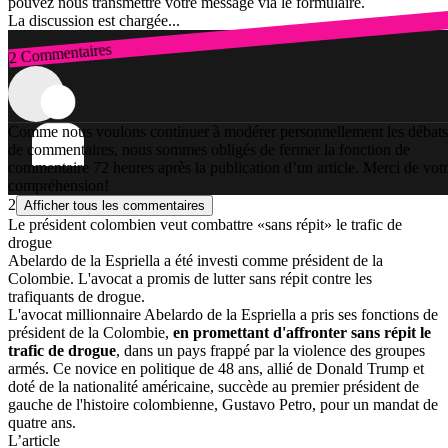
pouvez nous transmettre votre message via le formulaire.
La discussion est chargée...
2 Commentaires
Connexion
Comme nous voulons continuer à modérer personnellement les débats
de commentaires, nous sommes obligés de fermer la fonction de
commentaire 72 heures après la publication d’un article. Merci de vot
compréhension!
2
Afficher tous les commentaires
Le président colombien veut combattre «sans répit» le trafic de
drogue
Abelardo de la Espriella a été investi comme président de la
Colombie. L'avocat a promis de lutter sans répit contre les
trafiquants de drogue.
L'avocat millionnaire Abelardo de la Espriella a pris ses fonctions de
président de la Colombie,
en promettant d'affronter sans répit le
trafic de drogue
, dans un pays frappé par la violence des groupes
armés. Ce novice en politique de 48 ans, allié de Donald Trump et
doté de la nationalité américaine, succède au premier président de
gauche de l'histoire colombienne, Gustavo Petro, pour un mandat de
quatre ans.
L’article