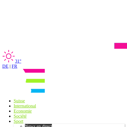
31°
DE
|
FR
Suisse
International
Economie
Société
Sport
News en direct