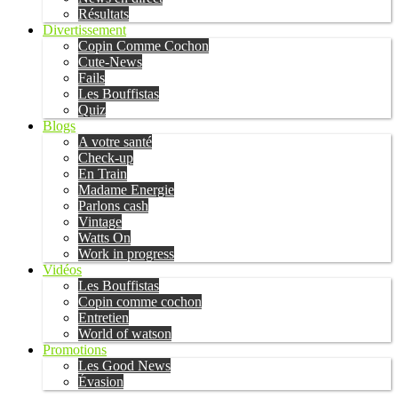
Résultats
Divertissement
Copin Comme Cochon
Cute-News
Fails
Les Bouffistas
Quiz
Blogs
A votre santé
Check-up
En Train
Madame Energie
Parlons cash
Vintage
Watts On
Work in progress
Vidéos
Les Bouffistas
Copin comme cochon
Entretien
World of watson
Promotions
Les Good News
Évasion