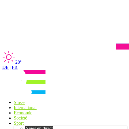
28°
DE
|
FR
Suisse
International
Economie
Société
Sport
News en direct