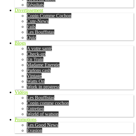
Résultats
Divertissement
Copin Comme Cochon
Cute-News
Fails
Les Bouffistas
Quiz
Blogs
A votre santé
Check-up
En Train
Madame Energie
Parlons cash
Vintage
Watts On
Work in progress
Vidéos
Les Bouffistas
Copin comme cochon
Entretien
World of watson
Promotions
Les Good News
Évasion