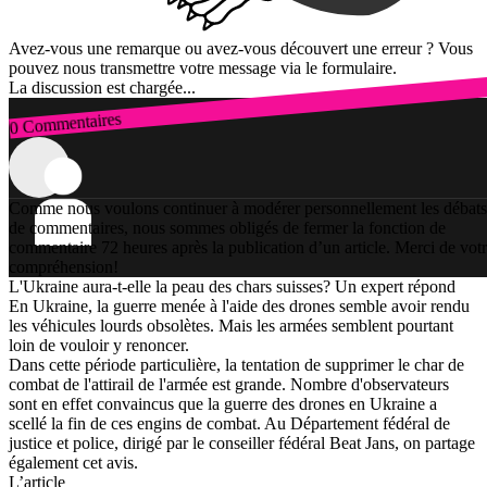
Avez-vous une remarque ou avez-vous découvert une erreur ? Vous
pouvez nous transmettre votre message via le formulaire.
La discussion est chargée...
0 Commentaires
Connexion
Comme nous voulons continuer à modérer personnellement les débats
de commentaires, nous sommes obligés de fermer la fonction de
commentaire 72 heures après la publication d’un article. Merci de vot
compréhension!
L'Ukraine aura-t-elle la peau des chars suisses? Un expert répond
En Ukraine, la guerre menée à l'aide des drones semble avoir rendu
les véhicules lourds obsolètes. Mais les armées semblent pourtant
loin de vouloir y renoncer.
Dans cette période particulière, la tentation de supprimer le char de
combat de l'attirail de l'armée est grande. Nombre d'observateurs
sont en effet convaincus que la guerre des drones en Ukraine a
scellé la fin de ces engins de combat. Au Département fédéral de
justice et police, dirigé par le conseiller fédéral Beat Jans, on partage
également cet avis.
L’article