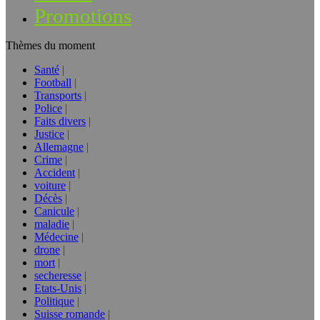
Promotions
Thèmes du moment
Santé
Football
Transports
Police
Faits divers
Justice
Allemagne
Crime
Accident
voiture
Décès
Canicule
maladie
Médecine
drone
mort
secheresse
Etats-Unis
Politique
Suisse romande