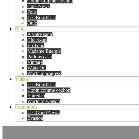
Copin Comme Cochon
Cute-News
Fails
Les Bouffistas
Quiz
Blogs
A votre santé
Check-up
En Train
Madame Energie
Parlons cash
Vintage
Watts On
Work in progress
Vidéos
Les Bouffistas
Copin comme cochon
Entretien
World of watson
Promotions
Les Good News
Évasion