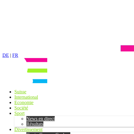
DE
|
FR
Suisse
International
Economie
Société
Sport
News en direct
Résultats
Divertissement