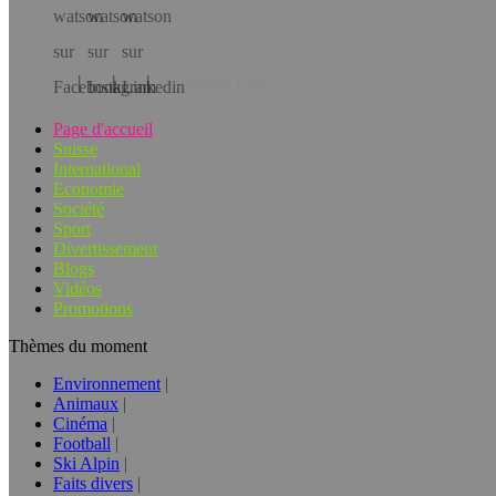
Téléchargez l’app!
Page d'accueil
Suisse
International
Economie
Société
Sport
Divertissement
Blogs
Vidéos
Promotions
Thèmes du moment
Environnement
Animaux
Cinéma
Football
Ski Alpin
Faits divers