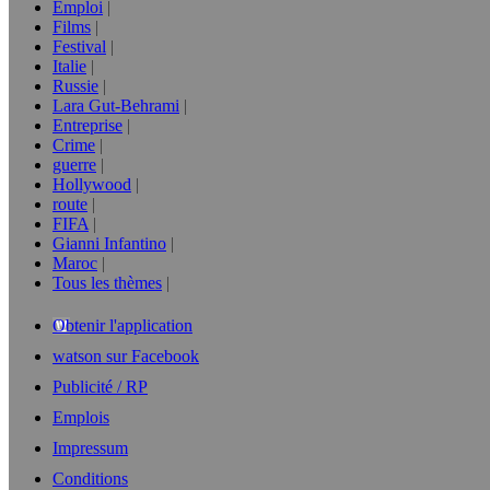
Emploi
Films
Festival
Italie
Russie
Lara Gut-Behrami
Entreprise
Crime
guerre
Hollywood
route
FIFA
Gianni Infantino
Maroc
Tous les thèmes
Obtenir l'application
watson sur Facebook
Publicité / RP
Emplois
Impressum
Conditions