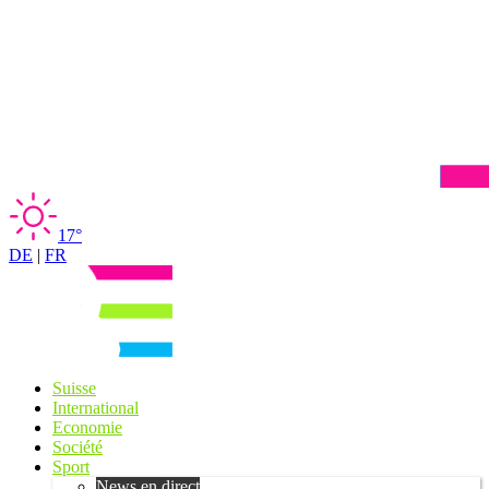
17°
DE
|
FR
Suisse
International
Economie
Société
Sport
News en direct