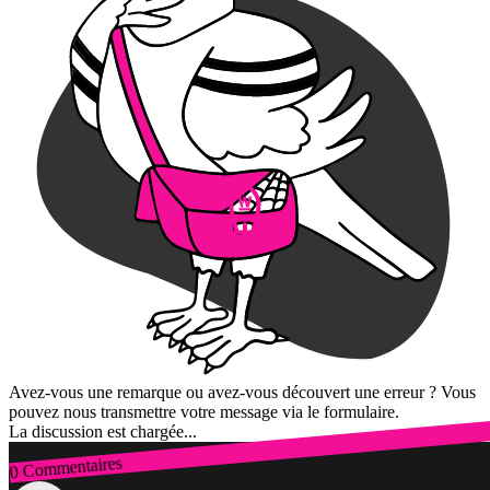
Avez-vous une remarque ou avez-vous découvert une erreur ? Vous
pouvez nous transmettre votre message via le formulaire.
La discussion est chargée...
0 Commentaires
Connexion