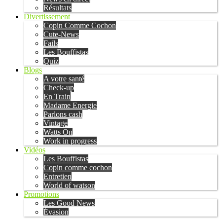
Résultats
Divertissement
Copin Comme Cochon
Cute-News
Fails
Les Bouffistas
Quiz
Blogs
A votre santé
Check-up
En Train
Madame Energie
Parlons cash
Vintage
Watts On
Work in progress
Vidéos
Les Bouffistas
Copin comme cochon
Entretien
World of watson
Promotions
Les Good News
Évasion