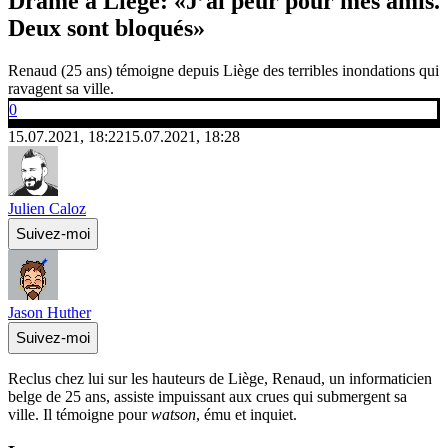
Drame à Liège: «J’ai peur pour mes amis.
Deux sont bloqués»
Renaud (25 ans) témoigne depuis Liège des terribles inondations qui
ravagent sa ville.
0
15.07.2021, 18:22
15.07.2021, 18:28
Julien Caloz
Suivez-moi
Jason Huther
Suivez-moi
Reclus chez lui sur les hauteurs de Liège, Renaud, un informaticien
belge de 25 ans, assiste impuissant aux crues qui submergent sa
ville. Il témoigne pour
watson
, ému et inquiet.