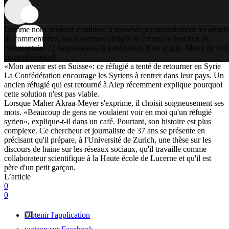
Comme nous voulons continuer à modérer personnellement les débats
de commentaires, nous sommes obligés de fermer la fonction de
commentaire 72 heures après la publication d’un article. Merci de vot
compréhension!
«Mon avenir est en Suisse»: ce réfugié a tenté de retourner en Syrie
La Confédération encourage les Syriens à rentrer dans leur pays. Un
ancien réfugié qui est retourné à Alep récemment explique pourquoi
cette solution n'est pas viable.
Lorsque Maher Akraa-Meyer s'exprime, il choisit soigneusement ses
mots. «Beaucoup de gens ne voulaient voir en moi qu'un réfugié
syrien», explique-t-il dans un café. Pourtant, son histoire est plus
complexe. Ce chercheur et journaliste de 37 ans se présente en
précisant qu'il prépare, à l'Université de Zurich, une thèse sur les
discours de haine sur les réseaux sociaux, qu'il travaille comme
collaborateur scientifique à la Haute école de Lucerne et qu'il est
père d'un petit garçon.
L’article
0
0
Obtenir l'application