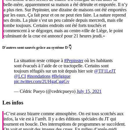
belle-mère, apparemment sa maison a été détruite et emportée. Il n’y
a plus rien. Sur Pepinster, une dizaine de maisons ont été emportées
par les eaux. Ça fait peur et on ne peut rien faire. La nature reprend
ses droits. La pluie s’est un peu calmée depuis mercredi, mais elle
tombe toujours. Certains endroits ont été forts touchés et
commencent à se dégorger, mais au centre-ville de Liège, le point
culminant de la crue est annoncé pour 21 heures jeudi.»
D'autres sont sauvés grâce au système D 👇
La situation reste critique à
#Pepinster
où les habitants
sont évacués à l’aide de ce tractopelle. Certains sont
toujours réfugiés sur un toit depuis hier soir
@TF1LeJT
@LCI
#inondations
#Belgique
pic.twitter.com/2UHgaCggGv
— Cédric Pueyo (@cedricpueyo)
July 15, 2021
Les infos
«C’est assez bizarre comme atmosphère. On est tous scotchés aux
infos, la vie est à l’arrêt. Il y a des éditions spéciales du JT qui
tournent en boucle. Des interruptions de programmes se succèdent.
On voit et revoit des images des crues. En milieu d’après-midi