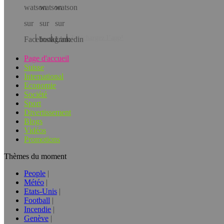
Téléchargez l’app!
Page d'accueil
Suisse
International
Economie
Société
Sport
Divertissement
Blogs
Vidéos
Promotions
Thèmes du moment
People
Météo
Etats-Unis
Football
Incendie
Genève