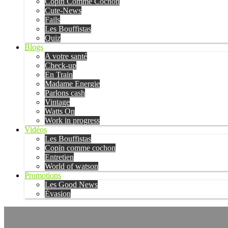
Copin Comme Cochon
Cute-News
Fails
Les Bouffistas
Quiz
Blogs
A votre santé
Check-up
En Train
Madame Energie
Parlons cash
Vintage
Watts On
Work in progress
Vidéos
Les Bouffistas
Copin comme cochon
Entretien
World of watson
Promotions
Les Good News
Évasion