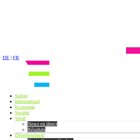
DE
|
FR
Suisse
International
Economie
Société
Sport
News en direct
Résultats
Divertissement