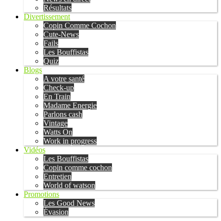
Résultats
Divertissement
Copin Comme Cochon
Cute-News
Fails
Les Bouffistas
Quiz
Blogs
A votre santé
Check-up
En Train
Madame Energie
Parlons cash
Vintage
Watts On
Work in progress
Vidéos
Les Bouffistas
Copin comme cochon
Entretien
World of watson
Promotions
Les Good News
Évasion