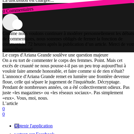
La discussion est chargée...
0 Commentaires
Connexion
Comme nous voulons continuer à modérer personnellement les débats
de commentaires, nous sommes obligés de fermer la fonction de
commentaire 72 heures après la publication d’un article. Merci de vot
compréhension!
Le corps d'Ariana Grande soulève une question majeure
On a eu tort de commenter le corps des femmes. Point. Mais cet
excès de cruauté ne nous pousse-t-il pas un peu trop aujourd'hui à
vouloir faire amende honorable, et faire comme si de rien n'était?
L'annonce d'Ariana Grande remet en lumière une frontière devenue
floue, celle qui sépare le jugement de l'inquiétude. Décryptage.
Pendant de nombreuses années, on a été collectivement odieux. Pas
juste «les magazines» ou «les réseaux sociaux». Pas simplement
«eux». Vous, moi, nous.
L’article
0
0
Obtenir l'application