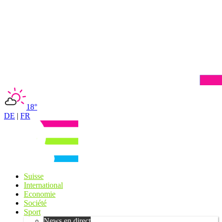
18°
DE
|
FR
Suisse
International
Economie
Société
Sport
News en direct