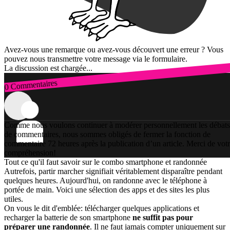
Avez-vous une remarque ou avez-vous découvert une erreur ? Vous
pouvez nous transmettre votre message via le formulaire.
La discussion est chargée...
0 Commentaires
Connexion
Comme nous voulons continuer à modérer personnellement les débats
de commentaires, nous sommes obligés de fermer la fonction de
commentaire 72 heures après la publication d’un article. Merci de vot
compréhension!
Tout ce qu'il faut savoir sur le combo smartphone et randonnée
Autrefois, partir marcher signifiait véritablement disparaître pendant
quelques heures. Aujourd'hui, on randonne avec le téléphone à
portée de main. Voici une sélection des apps et des sites les plus
utiles.
On vous le dit d'emblée: télécharger quelques applications et
recharger la batterie de son smartphone
ne suffit pas pour
préparer une randonnée
. Il ne faut jamais compter uniquement sur