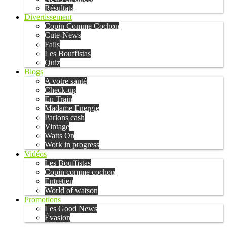
Résultats
Divertissement
Copin Comme Cochon
Cute-News
Fails
Les Bouffistas
Quiz
Blogs
A votre santé
Check-up
En Train
Madame Energie
Parlons cash
Vintage
Watts On
Work in progress
Vidéos
Les Bouffistas
Copin comme cochon
Entretien
World of watson
Promotions
Les Good News
Évasion