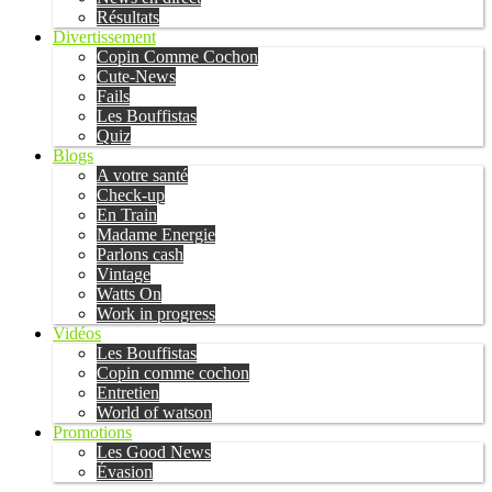
Résultats
Divertissement
Copin Comme Cochon
Cute-News
Fails
Les Bouffistas
Quiz
Blogs
A votre santé
Check-up
En Train
Madame Energie
Parlons cash
Vintage
Watts On
Work in progress
Vidéos
Les Bouffistas
Copin comme cochon
Entretien
World of watson
Promotions
Les Good News
Évasion