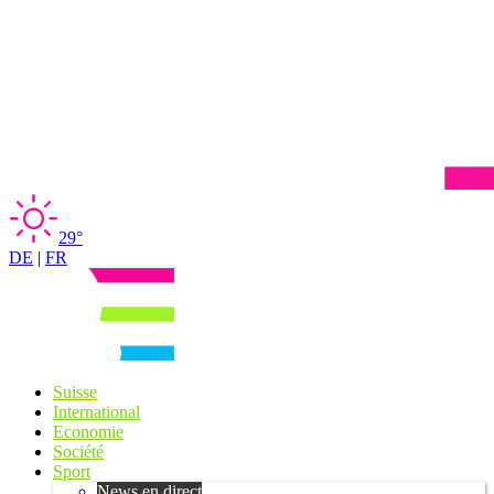
29°
DE
|
FR
Suisse
International
Economie
Société
Sport
News en direct