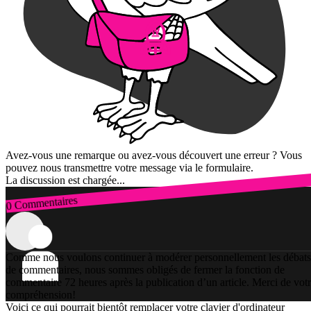
Avez-vous une remarque ou avez-vous découvert une erreur ? Vous
pouvez nous transmettre votre message via le formulaire.
La discussion est chargée...
0 Commentaires
Connexion
Comme nous voulons continuer à modérer personnellement les débats
de commentaires, nous sommes obligés de fermer la fonction de
commentaire 72 heures après la publication d’un article. Merci de vot
compréhension!
Voici ce qui pourrait bientôt remplacer votre clavier d'ordinateur