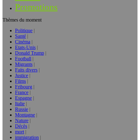
Promotions
Thèmes du moment
Politique
Santé
Cinéma
Etats-Unis
Donald Trump
Football
Migrants
Faits divers
Justice
Films
Fribourg
France
Espagne
Italie
Russie
Montagne
Nature
Décès
mort
immigration