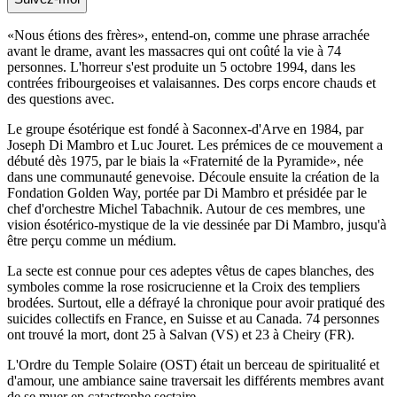
«Nous étions des frères», entend-on, comme une phrase arrachée
avant le drame, avant les massacres qui ont coûté la vie à 74
personnes. L'horreur s'est produite un 5 octobre 1994, dans les
contrées fribourgeoises et valaisannes. Des corps encore chauds et
des questions avec.
Le groupe ésotérique est fondé à Saconnex-d'Arve en 1984, par
Joseph Di Mambro et Luc Jouret. Les prémices de ce mouvement a
débuté dès 1975, par le biais la «Fraternité de la Pyramide», née
dans une communauté genevoise. Découle ensuite la création de la
Fondation Golden Way, portée par Di Mambro et présidée par le
chef d'orchestre Michel Tabachnik. Autour de ces membres, une
vision ésotérico-mystique de la vie dessinée par Di Mambro, jusqu'à
être perçu comme un médium.
La secte est connue pour ces adeptes vêtus de capes blanches, des
symboles comme la rose rosicrucienne et la Croix des templiers
brodées. Surtout, elle a défrayé la chronique pour avoir pratiqué des
suicides collectifs en France, en Suisse et au Canada. 74 personnes
ont trouvé la mort, dont 25 à Salvan (VS) et 23 à Cheiry (FR).
L'Ordre du Temple Solaire (OST) était un berceau de spiritualité et
d'amour, une ambiance saine traversait les différents membres avant
de se muer en catastrophe sectaire.