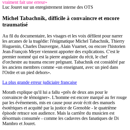
vraiment fait une erreur»
Luc Jouret sur un enregistrement interne des OTS
Michel Tabachnik,
difficile à convaincre et encore
traumatisé
Au fil du documentaire, les visages et les voix défilent pour narrer
les arcanes de la tragédie: l'énigmatique Michel Tabachnik, Thierry
Huguenin, Charles Dauvergne, Alain Vuarnet, ou encore l'historien
Jean-François Meyer viennent apporter des explications. C'est le
premier nommé qui est la pierre angulaire du récit, le chef
d'orchestre au trauma encore prégnant. Tabachnik est considéré par
les anciens membres comme «un enseignant, avec un pied dans
l'Ordre et un pied dehors».
La plus grande erreur judiciaire française
Morath explique qu'il lui a fallu «près de deux ans pour le
convaincre de témoigner». L'homme est encore marqué au fer rouge
par les événements, mis en cause pour avoir écrit des manuels
ésotériques et acquitté par la justice de Grenoble - le quatrième
épisode retrace son audience. Mais la carrière du musicien est
désormais consumée - comme les cadavres des fanatiques de Di
Mambro et Jouret.