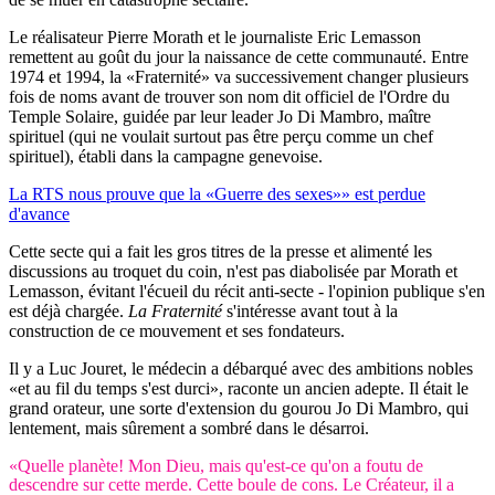
Le réalisateur Pierre Morath et le journaliste Eric Lemasson
remettent au goût du jour la naissance de cette communauté. Entre
1974 et 1994, la «Fraternité» va successivement changer plusieurs
fois de noms avant de trouver son nom dit officiel de l'Ordre du
Temple Solaire, guidée par leur leader Jo Di Mambro, maître
spirituel (qui ne voulait surtout pas être perçu comme un chef
spirituel), établi dans la campagne genevoise.
La RTS nous prouve que la «Guerre des sexes»» est perdue
d'avance
Cette secte qui a fait les gros titres de la presse et alimenté les
discussions au troquet du coin, n'est pas diabolisée par Morath et
Lemasson, évitant l'écueil du récit anti-secte - l'opinion publique s'en
est déjà chargée.
La Fraternité
s'intéresse avant tout à la
construction de ce mouvement et ses fondateurs.
Il y a Luc Jouret, le médecin a débarqué avec des ambitions nobles
«et au fil du temps s'est durci», raconte un ancien adepte. Il était le
grand orateur, une sorte d'extension du gourou Jo Di Mambro, qui
lentement, mais sûrement a sombré dans le désarroi.
«Quelle planète! Mon Dieu, mais qu'est-ce qu'on a foutu de
descendre sur cette merde. Cette boule de cons. Le Créateur, il a