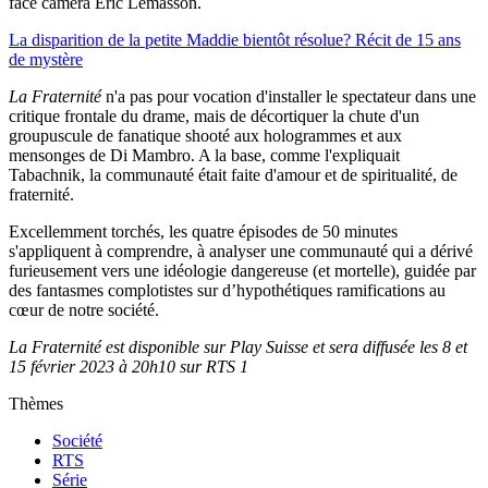
face caméra Eric Lemasson.
La disparition de la petite Maddie bientôt résolue? Récit de 15 ans
de mystère
La Fraternité
n'a pas pour vocation d'installer le spectateur dans une
critique frontale du drame, mais de décortiquer la chute d'un
groupuscule de fanatique shooté aux hologrammes et aux
mensonges de Di Mambro. A la base, comme l'expliquait
Tabachnik, la communauté était faite d'amour et de spiritualité, de
fraternité.
Excellemment torchés, les quatre épisodes de 50 minutes
s'appliquent à comprendre, à analyser une communauté qui a dérivé
furieusement vers une idéologie dangereuse (et mortelle), guidée par
des fantasmes complotistes sur d’hypothétiques ramifications au
cœur de notre société.
La Fraternité est disponible sur Play Suisse et sera diffusée les 8 et
15 février 2023 à 20h10 sur RTS 1
Thèmes
Société
RTS
Série