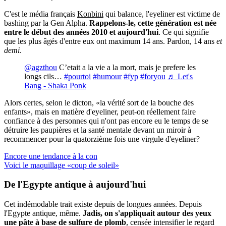
C'est le média français
Konbini
qui balance, l'eyeliner est victime de
bashing par la Gen Alpha.
Rappelons-le, cette génération est née
entre le début des années 2010 et aujourd'hui
. Ce qui signifie
que les plus âgés d'entre eux ont maximum 14 ans. Pardon, 14 ans
et
demi
.
@agzthou
C’etait a la vie a la mort, mais je prefere les
longs cils…
#pourtoi
#humour
#fyp
#foryou
♬ Let's
Bang - Shaka Ponk
Alors certes, selon le dicton, «la vérité sort de la bouche des
enfants», mais en matière d'eyeliner, peut-on réellement faire
confiance à des personnes qui n'ont pas encore eu le temps de se
détruire les paupières et la santé mentale devant un miroir à
recommencer pour la quatorzième fois une virgule d'eyeliner?
Encore une tendance à la con
Voici le maquillage «coup de soleil»
De l'
Egypte antique
à aujourd'hui
Cet indémodable trait existe depuis de longues années. Depuis
l'Egypte antique, même.
Jadis, on s'appliquait autour des yeux
une pâte à base de sulfure de plomb
, censée intensifier le regard