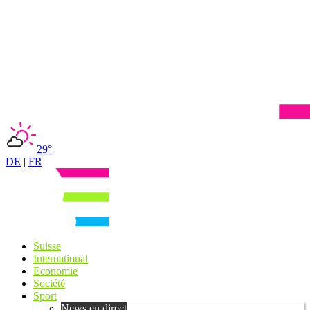
29°
DE
|
FR
Suisse
International
Economie
Société
Sport
News en direct