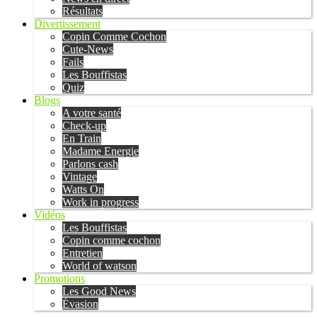
Résultats
Divertissement
Copin Comme Cochon
Cute-News
Fails
Les Bouffistas
Quiz
Blogs
A votre santé
Check-up
En Train
Madame Energie
Parlons cash
Vintage
Watts On
Work in progress
Vidéos
Les Bouffistas
Copin comme cochon
Entretien
World of watson
Promotions
Les Good News
Évasion