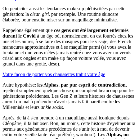
On peut citer aussi les tendances make-up plébiscitées par cette
génération: la
clean girl
, par exemple. Une routine skincare
élaborée, pour ensuite miser sur un maquillage minimaliste.
Rappelons également que
ces gens ont été largement enfermés
durant le Covid
à un âge où, normalement, on est fourrés chez les
uns et les autres, à se faire des masques pour le visage, des French
manucures approximatives et à se maquiller parmi (si vous avez la
trentaine et que vous n'êtes jamais rentré chez vous avec un vernis
criard aux ongles et un make-up façon voiture volée, vous avez
grandi dans une grotte, déso).
Votre façon de porter vos chaussettes trahit votre âge
Autre hypothèse:
les Alphas, par pur esprit de contradiction
,
rejettent simplement quelque chose qui comptent beaucoup pour les
générations précédentes. Les Gen Z et leurs histoires de chaussettes
auront du mal à prétendre n'avoir jamais fait pareil contre les
Millennials et leurs
ankle socks
.
Après, de là à s'en prendre à un maquillage aussi iconique depuis
Cléopâtre, il fallait oser. Bon, au moins, cette histoire d'eyeliner aura
permis aux générations précédentes de s'unir (et à moi de devenir
enfin votre vieille tante réac préférée, woohoo!).
Les Alphas, on