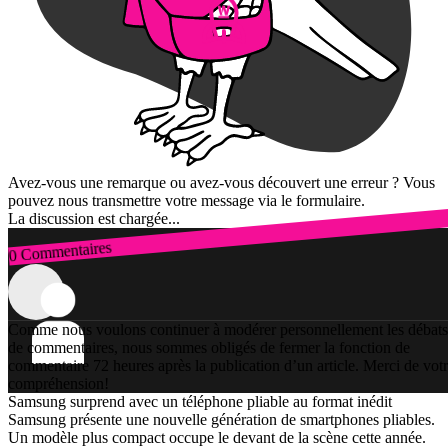
Avez-vous une remarque ou avez-vous découvert une erreur ? Vous
pouvez nous transmettre votre message via le formulaire.
La discussion est chargée...
0 Commentaires
Connexion
Comme nous voulons continuer à modérer personnellement les débats
de commentaires, nous sommes obligés de fermer la fonction de
commentaire 72 heures après la publication d’un article. Merci de vot
compréhension!
Samsung surprend avec un téléphone pliable au format inédit
Samsung présente une nouvelle génération de smartphones pliables.
Un modèle plus compact occupe le devant de la scène cette année.