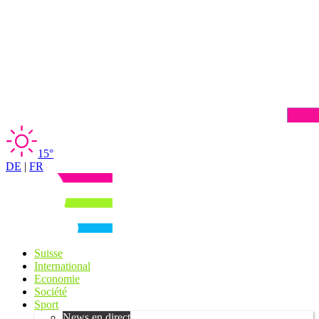
15°
DE
|
FR
Suisse
International
Economie
Société
Sport
News en direct