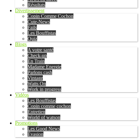
Résultats
Divertissement
Copin Comme Cochon
Cute-News
Fails
Les Bouffistas
Quiz
Blogs
A votre santé
Check-up
En Train
Madame Energie
Parlons cash
Vintage
Watts On
Work in progress
Vidéos
Les Bouffistas
Copin comme cochon
Entretien
World of watson
Promotions
Les Good News
Évasion