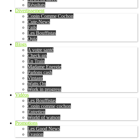
Résultats
Divertissement
Copin Comme Cochon
Cute-News
Fails
Les Bouffistas
Quiz
Blogs
A votre santé
Check-up
En Train
Madame Energie
Parlons cash
Vintage
Watts On
Work in progress
Vidéos
Les Bouffistas
Copin comme cochon
Entretien
World of watson
Promotions
Les Good News
Évasion