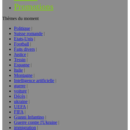
Promotions
Thèmes du moment
Politique
Suisse romande
Etats-Unis
Football
Faits divers
Justice
Tessin
Espagne
Italie
Montagne
Intelligence artificielle
guerre
voiture
Décès
ukraine
UEFA
FIFA
Gianni Infantino
Guerre contre l'Ukraine
immigration