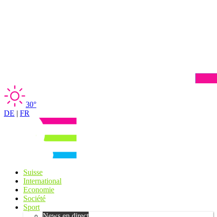
30°
DE
|
FR
Suisse
International
Economie
Société
Sport
News en direct