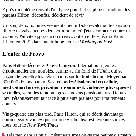
Après un énième renvoi d'un lycée pour indiscipline chronique, les
parents Hilton, déconfits, décident de sévir.
Un soir, deux hommes viennent cueillir l'ado récalcitrante dans son
lit. «Je n'avais aucune idée pourquoi ni où j'étais emmené contre ma
volonté. J'ai vite appris qu'on m'envoyait en enfer», écrira Paris
Hilton en 2021 dans une tribune pour le
Washington Post
.
L'enfer de Provo
Paris Hilton découvre
Provo Canyon.
Internat pour jeunes
émotionnellement troublés, paumé au fin fond de l'Utah, qui se
targue de remettre les bébés nantis sur le droit chemin. Moyennant
300 000 dollars par an. Ses méthodes?
Isolement en cellule,
médication forcée, privation de sommeil, violences physiques et
sexuelles,
selon les témoignages d'anciens pensionnaires. Depuis
lors, l'établissement fait face à plusieurs plaintes pour traitements
abusifs.
Vingt-quatre ans plus tard, Paris Hilton, qui se décrit davantage
comme «survivante» que comme «patiente», est revenue sur ces
abus pour le
New York Times
:
«Très tard dans la nuit – c'était vers trois ou quatre heures du matin