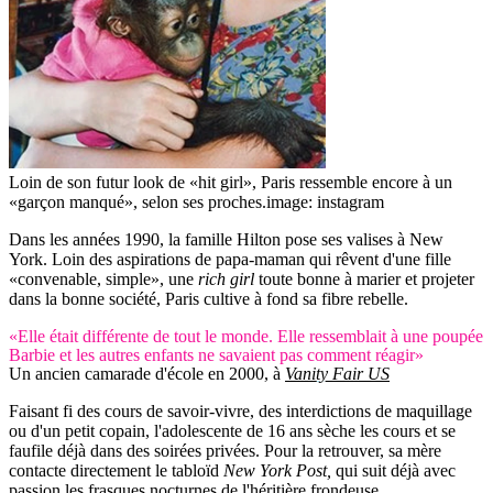
Loin de son futur look de «hit girl», Paris ressemble encore à un
«garçon manqué», selon ses proches.
image: instagram
Dans les années 1990, la famille Hilton pose ses valises à New
York. Loin des aspirations de papa-maman qui rêvent d'une fille
«convenable, simple», une
rich girl
toute bonne à marier et projeter
dans la bonne société, Paris cultive à fond sa fibre rebelle.
«Elle était différente de tout le monde. Elle ressemblait à une poupée
Barbie et les autres enfants ne savaient pas comment réagir»
Un ancien camarade d'école en 2000, à
Vanity Fair US
Faisant fi des cours de savoir-vivre, des interdictions de maquillage
ou d'un petit copain, l'adolescente de 16 ans sèche les cours et se
faufile déjà dans des soirées privées. Pour la retrouver, sa mère
contacte directement le tabloïd
New York Post,
qui suit déjà avec
passion les frasques nocturnes de l'héritière frondeuse.