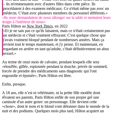
– ils m'emmenaient avec d'autres filles dans cette pièce. Ils
procédaient à des examens médicaux. Ce n'était même pas avec un
médecin. C'était avec plusieurs membres du personnel différents.»
«Ils nous demandaient de nous allonger sur la table et mettaient leurs
doigts à l'intérieur de nous»
Paris Hilton au
New York Times
, en 2022
«Et je ne sais pas ce qu'ils faisaient, mais ce n'était certainement pas
un médecin et c'était vraiment effrayant. C'est quelque chose que
j'avais vraiment bloqué pendant de nombreuses années. Mais ça
revient tout le temps maintenant, et j'y pense. Et maintenant, en
regardant en arrière en tant qu'adulte, c'était définitivement un abus
sexuel.»
Au terme de onze mois de calvaire, pendant lesquels elle sera
«étouffée, giflée, espionnée pendant la douche, privée de sommeil,
forcée de prendre des médicaments sans diagnostic qui l'ont
engourdie et épuisée», Paris Hilton est libre.
Enfin, presque.
A 18 ans, elle n’est ni vétérinaire, ni la petite fille modèle dont
rêvaient ses parents. Paris Hilton enfile de son propre gré une
camisole d'un autre genre: un personnage. Elle devient cette
«chose», dont le nom et le blond vont détonner dans le monde de la
nuit et des podiums. Quelques mois plus tard, Hilton acquiert un