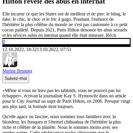
Hilton révèle des abus en internat
Elle incarne ce que les States ont de meilleur et de pire: le bling, le
fake, le chic, le choc et le fric à gogo. Pourtant, l'enfance de
l'héritière la plus célèbre du monde ne s'est pas cantonnée à ce petit
cocon pailleté. Depuis 2021, Paris Hilton dénonce les abus sexuels
et les sévices subis en internat quand elle était mineure. Récit.
0
12.10.2022, 18:32
13.10.2022, 07:51
Marine Brunner
Suivez-moi
«Même si vous ne lisez pas les tabloïds, vous ne pouvez pas lui
échapper», écrivait la journaliste Kay S. Hymowitz dans un article
pour le
City Journal
au sujet de Paris Hilton, en 2006. Presque vingt
ans plus tard, la formule tient toujours.
Qu'elle agace ou fascine, nous sommes tous familiers avec la
blondeur, les frasques et l'éternel chihuahua de l'héritière la plus
riche et célèbre de la planète. Nous le sommes moins avec ses
années noires. Cette adolescence moins clinquante que le