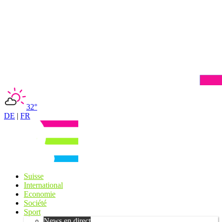
32°
DE
|
FR
Suisse
International
Economie
Société
Sport
News en direct