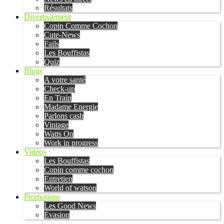
Résultats
Divertissement
Copin Comme Cochon
Cute-News
Fails
Les Bouffistas
Quiz
Blogs
A votre santé
Check-up
En Train
Madame Energie
Parlons cash
Vintage
Watts On
Work in progress
Vidéos
Les Bouffistas
Copin comme cochon
Entretien
World of watson
Promotions
Les Good News
Évasion