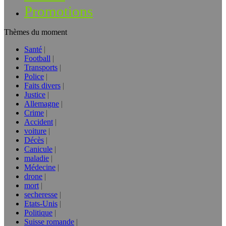
Promotions
Thèmes du moment
Santé
Football
Transports
Police
Faits divers
Justice
Allemagne
Crime
Accident
voiture
Décès
Canicule
maladie
Médecine
drone
mort
secheresse
Etats-Unis
Politique
Suisse romande