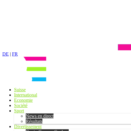
DE
|
FR
Suisse
International
Economie
Société
Sport
News en direct
Résultats
Divertissement