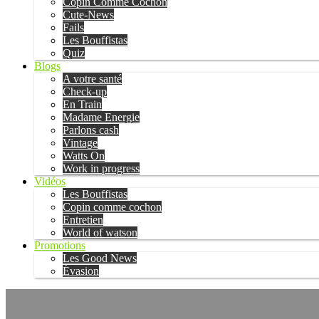
Copin Comme Cochon
Cute-News
Fails
Les Bouffistas
Quiz
Blogs
A votre santé
Check-up
En Train
Madame Energie
Parlons cash
Vintage
Watts On
Work in progress
Vidéos
Les Bouffistas
Copin comme cochon
Entretien
World of watson
Promotions
Les Good News
Évasion