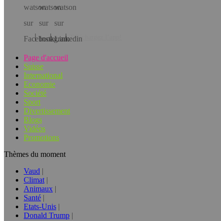
Téléchargez l’app!
Page d'accueil
Suisse
International
Economie
Société
Sport
Divertissement
Blogs
Vidéos
Promotions
Thèmes du moment
Vaud
Climat
Animaux
Santé
Etats-Unis
Donald Trump