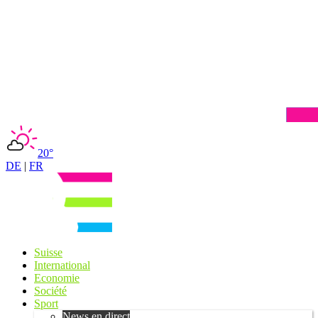
20°
DE
|
FR
Suisse
International
Economie
Société
Sport
News en direct