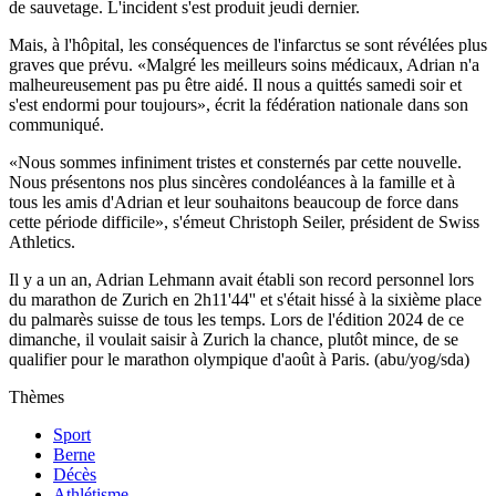
de sauvetage. L'incident s'est produit jeudi dernier.
Mais, à l'hôpital, les conséquences de l'infarctus se sont révélées plus
graves que prévu. «Malgré les meilleurs soins médicaux, Adrian n'a
malheureusement pas pu être aidé. Il nous a quittés samedi soir et
s'est endormi pour toujours», écrit la fédération nationale dans son
communiqué.
«Nous sommes infiniment tristes et consternés par cette nouvelle.
Nous présentons nos plus sincères condoléances à la famille et à
tous les amis d'Adrian et leur souhaitons beaucoup de force dans
cette période difficile», s'émeut Christoph Seiler, président de Swiss
Athletics.
Il y a un an, Adrian Lehmann avait établi son record personnel lors
du marathon de Zurich en 2h11'44'' et s'était hissé à la sixième place
du palmarès suisse de tous les temps. Lors de l'édition 2024 de ce
dimanche, il voulait saisir à Zurich la chance, plutôt mince, de se
qualifier pour le marathon olympique d'août à Paris. (abu/yog/sda)
Thèmes
Sport
Berne
Décès
Athlétisme