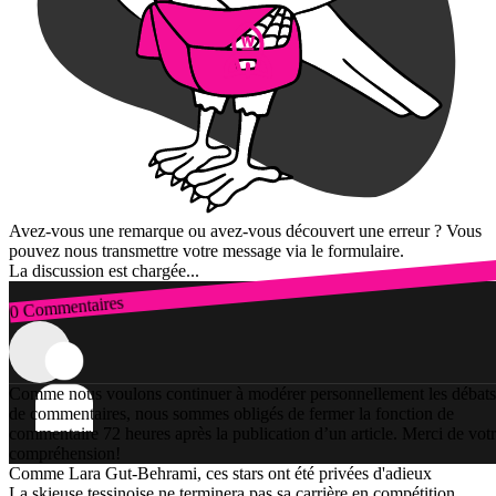
Avez-vous une remarque ou avez-vous découvert une erreur ? Vous
pouvez nous transmettre votre message via le formulaire.
La discussion est chargée...
0 Commentaires
Connexion
Comme nous voulons continuer à modérer personnellement les débats
de commentaires, nous sommes obligés de fermer la fonction de
commentaire 72 heures après la publication d’un article. Merci de vot
compréhension!
Comme Lara Gut-Behrami, ces stars ont été privées d'adieux
La skieuse tessinoise ne terminera pas sa carrière en compétition.