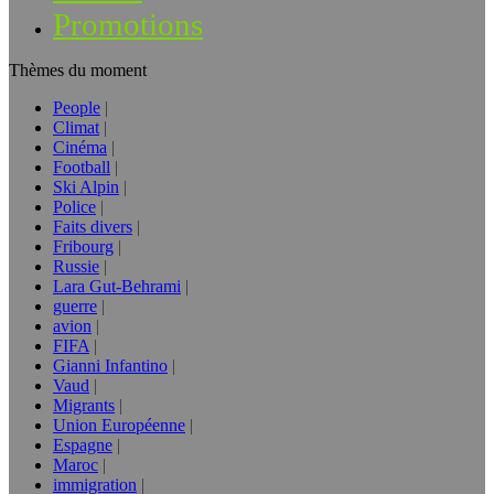
Promotions
Thèmes du moment
People
Climat
Cinéma
Football
Ski Alpin
Police
Faits divers
Fribourg
Russie
Lara Gut-Behrami
guerre
avion
FIFA
Gianni Infantino
Vaud
Migrants
Union Européenne
Espagne
Maroc
immigration