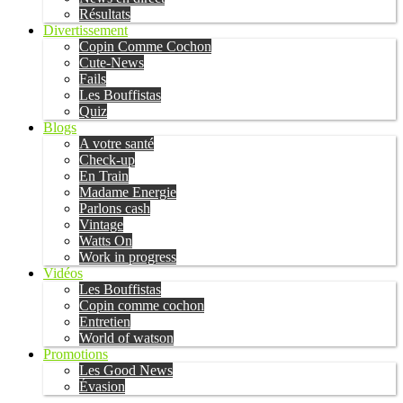
Résultats
Divertissement
Copin Comme Cochon
Cute-News
Fails
Les Bouffistas
Quiz
Blogs
A votre santé
Check-up
En Train
Madame Energie
Parlons cash
Vintage
Watts On
Work in progress
Vidéos
Les Bouffistas
Copin comme cochon
Entretien
World of watson
Promotions
Les Good News
Évasion