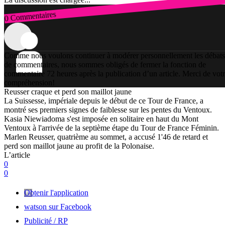
0 Commentaires
Connexion
Comme nous voulons continuer à modérer personnellement les débats
de commentaires, nous sommes obligés de fermer la fonction de
commentaire 72 heures après la publication d’un article. Merci de vot
compréhension!
Reusser craque et perd son maillot jaune
La Suissesse, impériale depuis le début de ce Tour de France, a
montré ses premiers signes de faiblesse sur les pentes du Ventoux.
Kasia Niewiadoma s'est imposée en solitaire en haut du Mont
Ventoux à l'arrivée de la septième étape du Tour de France Féminin.
Marlen Reusser, quatrième au sommet, a accusé 1'46 de retard et
perd son maillot jaune au profit de la Polonaise.
L’article
0
0
Obtenir l'application
watson sur Facebook
Publicité / RP