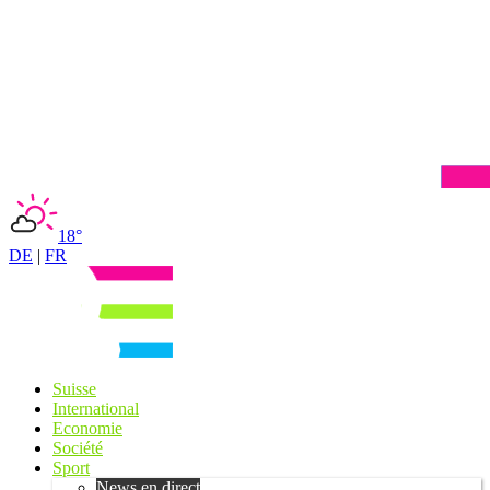
18°
DE
|
FR
Suisse
International
Economie
Société
Sport
News en direct