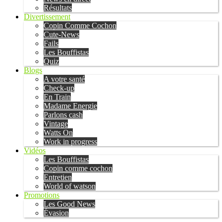
Résultats
Divertissement
Copin Comme Cochon
Cute-News
Fails
Les Bouffistas
Quiz
Blogs
A votre santé
Check-up
En Train
Madame Energie
Parlons cash
Vintage
Watts On
Work in progress
Vidéos
Les Bouffistas
Copin comme cochon
Entretien
World of watson
Promotions
Les Good News
Évasion