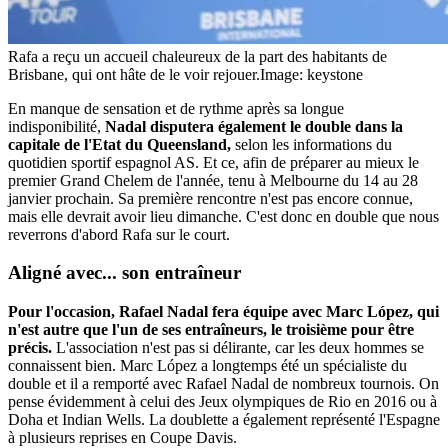
Rafa a reçu un accueil chaleureux de la part des habitants de
Brisbane, qui ont hâte de le voir rejouer.
Image: keystone
En manque de sensation et de rythme après sa longue
indisponibilité,
Nadal disputera également le double dans la
capitale de l'Etat du Queensland,
selon les informations du
quotidien sportif espagnol AS. Et ce, afin de préparer au mieux le
premier Grand Chelem de l'année, tenu à Melbourne du 14 au 28
janvier prochain. Sa première rencontre n'est pas encore connue,
mais elle devrait avoir lieu dimanche. C'est donc en double que nous
reverrons d'abord Rafa sur le court.
Aligné avec... son entraîneur
Pour l'occasion, Rafael Nadal fera équipe avec Marc López, qui
n'est autre que l'un de ses entraîneurs, le troisième pour être
précis.
L'association n'est pas si délirante, car les deux hommes se
connaissent bien. Marc López a longtemps été un spécialiste du
double et il a remporté avec Rafael Nadal de nombreux tournois. On
pense évidemment à celui des Jeux olympiques de Rio en 2016 ou à
Doha et Indian Wells. La doublette a également représenté l'Espagne
à plusieurs reprises en Coupe Davis.