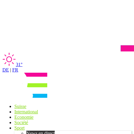
31°
DE
|
FR
Suisse
International
Economie
Société
Sport
News en direct