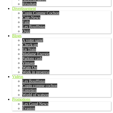
Résultats
Divertissement
Copin Comme Cochon
Cute-News
Fails
Les Bouffistas
Quiz
Blogs
A votre santé
Check-up
En Train
Madame Energie
Parlons cash
Vintage
Watts On
Work in progress
Vidéos
Les Bouffistas
Copin comme cochon
Entretien
World of watson
Promotions
Les Good News
Évasion