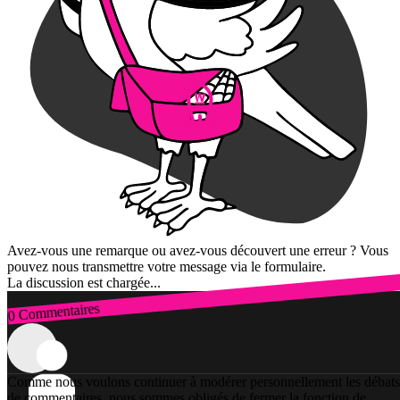
Avez-vous une remarque ou avez-vous découvert une erreur ? Vous
pouvez nous transmettre votre message via le formulaire.
La discussion est chargée...
0 Commentaires
Connexion
Comme nous voulons continuer à modérer personnellement les débats
de commentaires, nous sommes obligés de fermer la fonction de