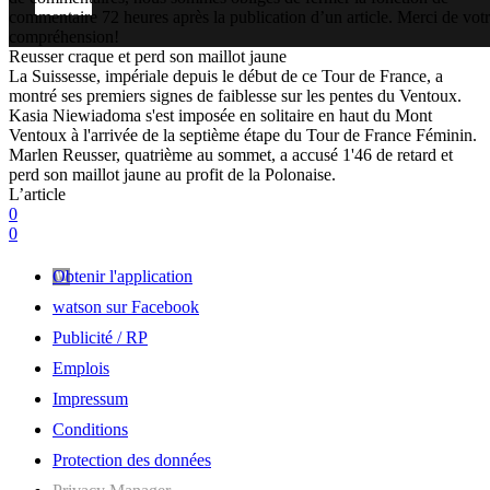
commentaire 72 heures après la publication d’un article. Merci de vot
compréhension!
Reusser craque et perd son maillot jaune
La Suissesse, impériale depuis le début de ce Tour de France, a
montré ses premiers signes de faiblesse sur les pentes du Ventoux.
Kasia Niewiadoma s'est imposée en solitaire en haut du Mont
Ventoux à l'arrivée de la septième étape du Tour de France Féminin.
Marlen Reusser, quatrième au sommet, a accusé 1'46 de retard et
perd son maillot jaune au profit de la Polonaise.
L’article
0
0
Obtenir l'application
watson sur Facebook
Publicité / RP
Emplois
Impressum
Conditions
Protection des données