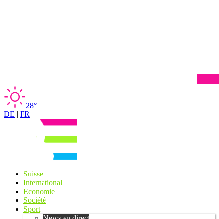
28°
DE
|
FR
Suisse
International
Economie
Société
Sport
News en direct