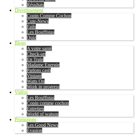
Résultats
Divertissement
Copin Comme Cochon
Cute-News
Fails
Les Bouffistas
Quiz
Blogs
A votre santé
Check-up
En Train
Madame Energie
Parlons cash
Vintage
Watts On
Work in progress
Vidéos
Les Bouffistas
Copin comme cochon
Entretien
World of watson
Promotions
Les Good News
Évasion