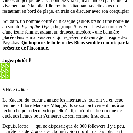
vidéos du périple de la star ont été virales, mais une en particulier a
vivement agité la toile. Elle montre l'attaquant vedette dans un
restaurant en bord de plage, en train de discuter avec son coéquipier.
Soudain, un homme coiffé d'un casque gaulois brandit une bouteille
au son de
Eye of the Tiger
, du groupe Survivor. Il est accompagné
d'une jeune femme, agitant un drapeau tricolore - une bannière
placée dans le mauvais sens, qui représente davantage l'insigne des
Pays-bas.
Qu'importe, le buteur des Bleus semble conquis par la
présence de l'inconnue.
Jugez plutôt ⬇️
Vidéo: twitter
La réaction du joueur a amusé les internautes, qui ont vu en cette
femme la future Madame Mbappé. Ils se sont activement mis à sa
recherche pour découvrir qui elle était, et n'ont eu besoin que de
quelques heures pour s'emparer de son compte Instagram.
Depuis,
leatsa__
, qui ne disposait que de 800 followers il y a peu,
n'arrête pas de gagner des abonnés. Son profil - resté public - est