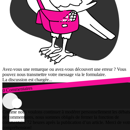
Avez-vous une remarque ou avez-vous découvert une erreur ? Vous
pouvez nous transmettre votre message via le formulaire.
La discussion est chargée...
0 Commentaires
Connexion
Comme nous voulons continuer à modérer personnellement les débats
de commentaires, nous sommes obligés de fermer la fonction de
commentaire 72 heures après la publication d’un article. Merci de vot
compréhension!