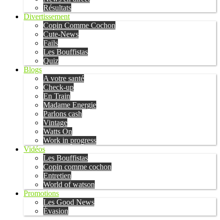
Résultats
Divertissement
Copin Comme Cochon
Cute-News
Fails
Les Bouffistas
Quiz
Blogs
A votre santé
Check-up
En Train
Madame Energie
Parlons cash
Vintage
Watts On
Work in progress
Vidéos
Les Bouffistas
Copin comme cochon
Entretien
World of watson
Promotions
Les Good News
Évasion