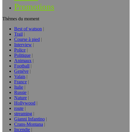
Promotions
Thèmes du moment
Best of watson
Trail
Course à pied
Interview
Police
Politique
Animaux
Football
Genève
Valais
France
Italie
Russie
Nature
Hollywood
route
streaming
Gianni Infantino
Crans-Montana
Incendie