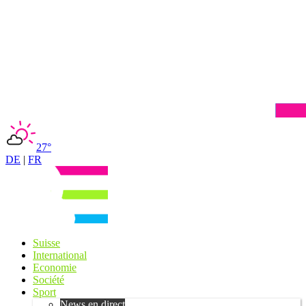
27°
DE
|
FR
Suisse
International
Economie
Société
Sport
News en direct