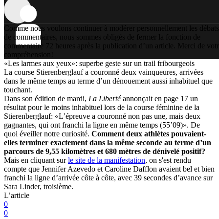
Comme nous voulons continuer à modérer personnellement les débats
de commentaires, nous sommes obligés de fermer la fonction de
commentaire 72 heures après la publication d’un article. Merci de vot
compréhension!
«Les larmes aux yeux»: superbe geste sur un trail fribourgeois
La course Stierenberglauf a couronné deux vainqueures, arrivées
dans le même temps au terme d’un dénouement aussi inhabituel que
touchant.
Dans son édition de mardi,
La Liberté
annonçait en page 17 un
résultat pour le moins inhabituel lors de la course féminine de la
Stierenberglauf: «L’épreuve a couronné non pas une, mais deux
gagnantes, qui ont franchi la ligne en même temps (55’09)». De
quoi éveiller notre curiosité.
Comment deux athlètes pouvaient-
elles terminer exactement dans la même seconde au terme d’un
parcours de 9,55 kilomètres et 680 mètres de dénivelé positif?
Mais en cliquant sur
le site de la manifestation
, on s'est rendu
compte que Jennifer Azevedo et Caroline Dafflon avaient bel et bien
franchi la ligne d’arrivée côte à côte, avec 39 secondes d’avance sur
Sara Linder, troisième.
L’article
0
0