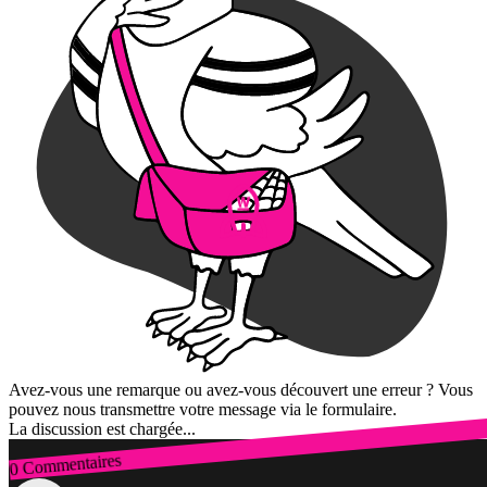
Avez-vous une remarque ou avez-vous découvert une erreur ? Vous
pouvez nous transmettre votre message via le formulaire.
La discussion est chargée...
0 Commentaires
Connexion