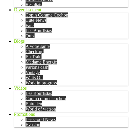
Résultats
Divertissement
Copin Comme Cochon
Cute-News
Fails
Les Bouffistas
Quiz
Blogs
A votre santé
Check-up
En Train
Madame Energie
Parlons cash
Vintage
Watts On
Work in progress
Vidéos
Les Bouffistas
Copin comme cochon
Entretien
World of watson
Promotions
Les Good News
Évasion