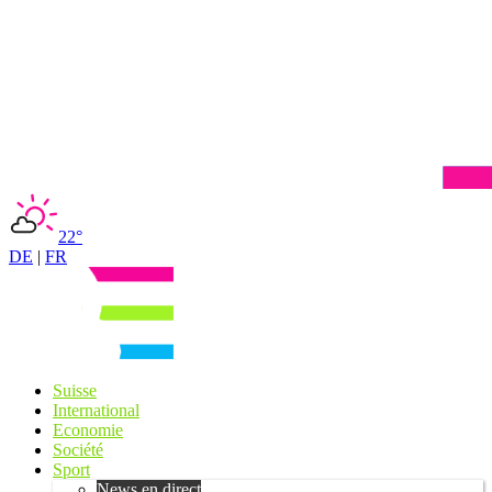
22°
DE
|
FR
Suisse
International
Economie
Société
Sport
News en direct