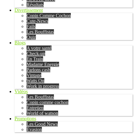
Résultats
Divertissement
Copin Comme Cochon
Cute-News
Fails
Les Bouffistas
Quiz
Blogs
A votre santé
Check-up
En Train
Madame Energie
Parlons cash
Vintage
Watts On
Work in progress
Vidéos
Les Bouffistas
Copin comme cochon
Entretien
World of watson
Promotions
Les Good News
Évasion