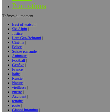
Promotions
Thèmes du moment
Best of watson
Ski Alpin
Justice
Lara Gut-Behrami
Cinéma
Police
Suisse romande
Animaux
Football
Genève
France
Italie
Russie
Nature
vieillesse
guerre
Accident
retraite
route
Gianni Infantino