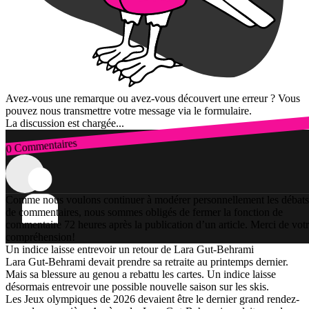
Avez-vous une remarque ou avez-vous découvert une erreur ? Vous
pouvez nous transmettre votre message via le formulaire.
La discussion est chargée...
0 Commentaires
Connexion
Comme nous voulons continuer à modérer personnellement les débats
de commentaires, nous sommes obligés de fermer la fonction de
commentaire 72 heures après la publication d’un article. Merci de vot
compréhension!
Un indice laisse entrevoir un retour de Lara Gut-Behrami
Lara Gut-Behrami devait prendre sa retraite au printemps dernier.
Mais sa blessure au genou a rebattu les cartes. Un indice laisse
désormais entrevoir une possible nouvelle saison sur les skis.
Les Jeux olympiques de 2026 devaient être le dernier grand rendez-