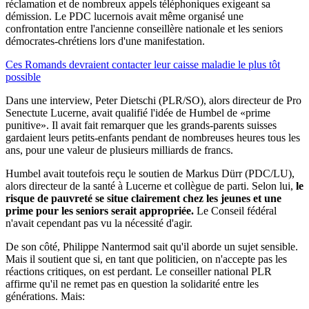
réclamation et de nombreux appels téléphoniques exigeant sa
démission. Le PDC lucernois avait même organisé une
confrontation entre l'ancienne conseillère nationale et les seniors
démocrates-chrétiens lors d'une manifestation.
Ces Romands devraient contacter leur caisse maladie le plus tôt
possible
Dans une interview, Peter Dietschi (PLR/SO), alors directeur de Pro
Senectute Lucerne, avait qualifié l'idée de Humbel de «prime
punitive». Il avait fait remarquer que les grands-parents suisses
gardaient leurs petits-enfants pendant de nombreuses heures tous les
ans, pour une valeur de plusieurs milliards de francs.
Humbel avait toutefois reçu le soutien de Markus Dürr (PDC/LU),
alors directeur de la santé à Lucerne et collègue de parti. Selon lui,
le
risque de pauvreté se situe clairement chez les jeunes et une
prime pour les seniors serait appropriée.
Le Conseil fédéral
n'avait cependant pas vu la nécessité d'agir.
De son côté, Philippe Nantermod sait qu'il aborde un sujet sensible.
Mais il soutient que si, en tant que politicien, on n'accepte pas les
réactions critiques, on est perdant. Le conseiller national PLR
affirme qu'il ne remet pas en question la solidarité entre les
générations. Mais: