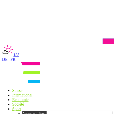
18°
DE
|
FR
Suisse
International
Economie
Société
Sport
News en direct