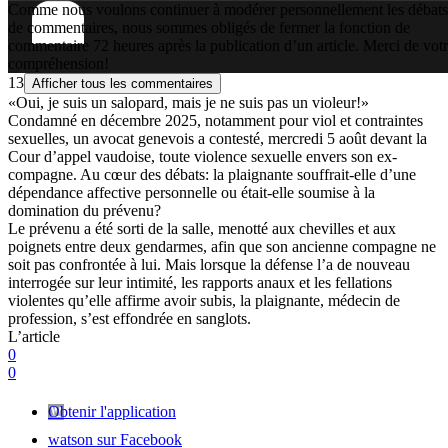
Comme nous voulons continuer à modérer personnellement les débats
de commentaires, nous sommes obligés de fermer la fonction de
commentaire 72 heures après la publication d’un article. Merci de vot
compréhension!
13
Afficher tous les commentaires
«Oui, je suis un salopard, mais je ne suis pas un violeur!»
Condamné en décembre 2025, notamment pour viol et contraintes
sexuelles, un avocat genevois a contesté, mercredi 5 août devant la
Cour d’appel vaudoise, toute violence sexuelle envers son ex-
compagne. Au cœur des débats: la plaignante souffrait-elle d’une
dépendance affective personnelle ou était-elle soumise à la
domination du prévenu?
Le prévenu a été sorti de la salle, menotté aux chevilles et aux
poignets entre deux gendarmes, afin que son ancienne compagne ne
soit pas confrontée à lui. Mais lorsque la défense l’a de nouveau
interrogée sur leur intimité, les rapports anaux et les fellations
violentes qu’elle affirme avoir subis, la plaignante, médecin de
profession, s’est effondrée en sanglots.
L’article
0
0
Obtenir l'application
watson sur Facebook