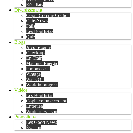
Résultats
Divertissement
Copin Comme Cochon
Cute-News
Fails
Les Bouffistas
Quiz
Blogs
A votre santé
Check-up
En Train
Madame Energie
Parlons cash
Vintage
Watts On
Work in progress
Vidéos
Les Bouffistas
Copin comme cochon
Entretien
World of watson
Promotions
Les Good News
Évasion