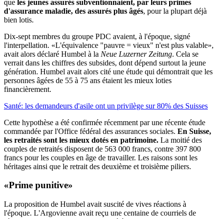
que
les jeunes assurés subventionnaient, par leurs primes
d'assurance maladie, des assurés plus âgés
, pour la plupart déjà
bien lotis.
Dix-sept membres du groupe PDC avaient, à l'époque, signé
l'interpellation. «L'équivalence "pauvre = vieux" n'est plus valable»,
avait alors déclaré Humbel à la
Neue Luzerner Zeitung
. Cela se
verrait dans les chiffres des subsides, dont dépend surtout la jeune
génération. Humbel avait alors cité une étude qui démontrait que les
personnes âgées de 55 à 75 ans étaient les mieux loties
financièrement.
Santé: les demandeurs d'asile ont un privilège sur 80% des Suisses
Cette hypothèse a été confirmée récemment par une récente étude
commandée par l'Office fédéral des assurances sociales.
En Suisse,
les retraités sont les mieux dotés en patrimoine.
La moitié des
couples de retraités disposent de 563 000 francs, contre 397 800
francs pour les couples en âge de travailler. Les raisons sont les
héritages ainsi que le retrait des deuxième et troisième piliers.
«Prime punitive»
La proposition de Humbel avait suscité de vives réactions à
l'époque. L'Argovienne avait reçu une centaine de courriels de