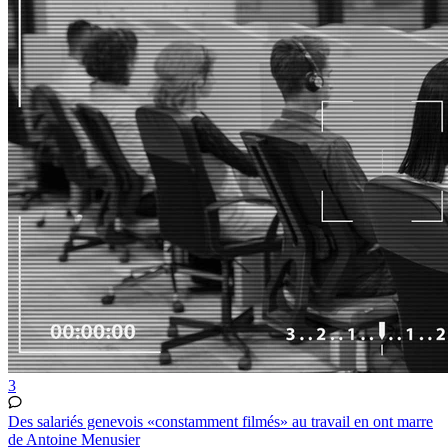
3
Des salariés genevois «constamment filmés» au travail en ont marre
de Antoine Menusier