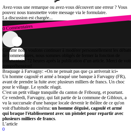
Avez-vous une remarque ou avez-vous découvert une erreur ? Vous
pouvez nous transmettre votre message via le formulaire.
La discussion est chargée...
0 Commentaires
Connexion
Comme nous voulons continuer à modérer personnellement les débats
de commentaires, nous sommes obligés de fermer la fonction de
commentaire 72 heures après la publication d’un article. Merci de vot
compréhension!
Braquage à Farvagny: «On ne pensait pas que ça arriverait ici»
Un homme cagoulé et armé a braqué une banque à Farvagny (FR),
avant de prendre la fuite avec plusieurs milliers de francs. Un choc
pour le village. Le syndic réagit.
C'est un petit village tranquille du canton de Fribourg, et pourtant.
Ce vendredi, Farvagny, qui fait partie de la commune de Gibloux, a
vu la succursale d'une banque locale devenir le théâtre de ce qu'on
voit d'habitude au cinéma:
un homme déguisé, cagoulé et armé
qui braque l'établissement avec un pistolet pour repartir avec
plusieurs milliers de francs
.
L’article
0