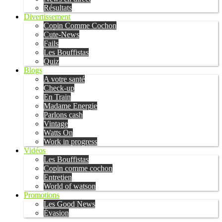
Résultats
Divertissement
Copin Comme Cochon
Cute-News
Fails
Les Bouffistas
Quiz
Blogs
A votre santé
Check-up
En Train
Madame Energie
Parlons cash
Vintage
Watts On
Work in progress
Vidéos
Les Bouffistas
Copin comme cochon
Entretien
World of watson
Promotions
Les Good News
Évasion