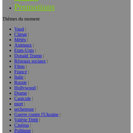
Promotions
Thèmes du moment
Vaud
Climat
Météo
Animaux
Etats-Unis
Donald Trump
Réseaux sociaux
Films
France
Italie
Russie
Hollywood
Drame
Canicule
mort
secheresse
Guerre contre l'Ukraine
Valérie Dittli
Cinéma
Politique