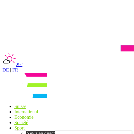
29°
DE
|
FR
Suisse
International
Economie
Société
Sport
News en direct