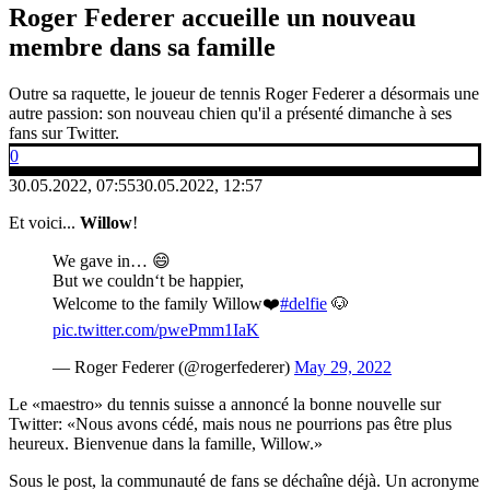
Roger Federer accueille un nouveau
membre dans sa famille
Outre sa raquette, le joueur de tennis Roger Federer a désormais une
autre passion: son nouveau chien qu'il a présenté dimanche à ses
fans sur Twitter.
0
30.05.2022, 07:55
30.05.2022, 12:57
Et voici...
Willow
!
We gave in… 😄
But we couldn‘t be happier,
Welcome to the family Willow❤️
#delfie
🐶
pic.twitter.com/pwePmm1IaK
— Roger Federer (@rogerfederer)
May 29, 2022
Le «maestro» du tennis suisse a annoncé la bonne nouvelle sur
Twitter: «Nous avons cédé, mais nous ne pourrions pas être plus
heureux. Bienvenue dans la famille, Willow.»
Sous le post, la communauté de fans se déchaîne déjà. Un acronyme