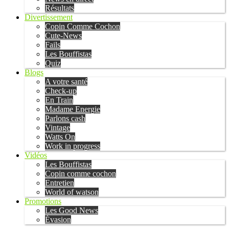
Résultats
Divertissement
Copin Comme Cochon
Cute-News
Fails
Les Bouffistas
Quiz
Blogs
A votre santé
Check-up
En Train
Madame Energie
Parlons cash
Vintage
Watts On
Work in progress
Vidéos
Les Bouffistas
Copin comme cochon
Entretien
World of watson
Promotions
Les Good News
Évasion