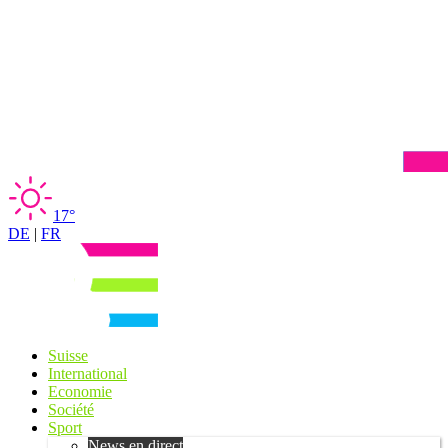
17°
DE
|
FR
Suisse
International
Economie
Société
Sport
News en direct