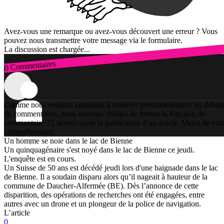
Avez-vous une remarque ou avez-vous découvert une erreur ? Vous
pouvez nous transmettre votre message via le formulaire.
La discussion est chargée...
0 Commentaires
Connexion
Comme nous voulons continuer à modérer personnellement les débats
de commentaires, nous sommes obligés de fermer la fonction de
commentaire 72 heures après la publication d’un article. Merci de vot
compréhension!
Un homme se noie dans le lac de Bienne
Un quinquagénaire s'est noyé dans le lac de Bienne ce jeudi.
L'enquête est en cours.
Un Suisse de 50 ans est décédé jeudi lors d'une baignade dans le lac
de Bienne. Il a soudain disparu alors qu’il nageait à hauteur de la
commune de Daucher-Alfermée (BE). Dès l’annonce de cette
disparition, des opérations de recherches ont été engagées, entre
autres avec un drone et un plongeur de la police de navigation.
L’article
0