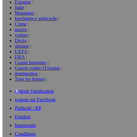
Espagne
Italie
Montagne
Intelligence artificielle
Crime
guerre
voiture
Décès
ukraine
UEFA
FIFA
Gianni Infantino
Guerre contre l'Ukraine
immigration
Tous les thèmes
Obtenir l'application
watson sur Facebook
Publicité / RP
Emplois
Impressum
Conditions