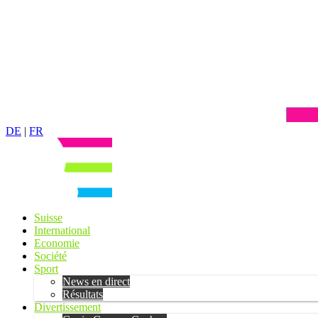
DE
|
FR
Suisse
International
Economie
Société
Sport
News en direct
Résultats
Divertissement