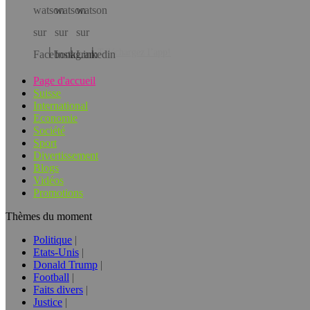
Téléchargez l’app!
Page d'accueil
Suisse
International
Economie
Société
Sport
Divertissement
Blogs
Vidéos
Promotions
Thèmes du moment
Politique
Etats-Unis
Donald Trump
Football
Faits divers
Justice