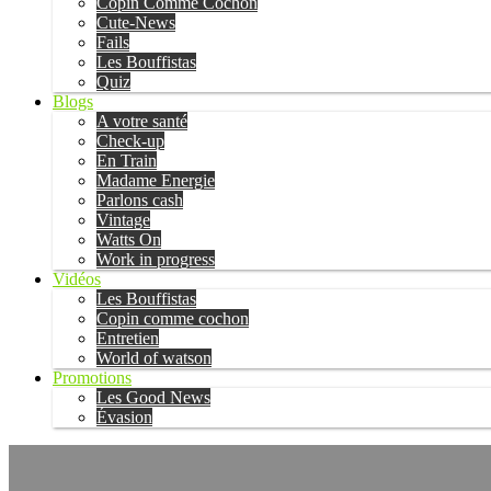
Copin Comme Cochon
Cute-News
Fails
Les Bouffistas
Quiz
Blogs
A votre santé
Check-up
En Train
Madame Energie
Parlons cash
Vintage
Watts On
Work in progress
Vidéos
Les Bouffistas
Copin comme cochon
Entretien
World of watson
Promotions
Les Good News
Évasion