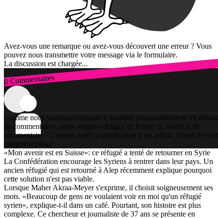
Avez-vous une remarque ou avez-vous découvert une erreur ? Vous
pouvez nous transmettre votre message via le formulaire.
La discussion est chargée...
0 Commentaires
Connexion
Comme nous voulons continuer à modérer personnellement les débats
de commentaires, nous sommes obligés de fermer la fonction de
commentaire 72 heures après la publication d’un article. Merci de vot
compréhension!
«Mon avenir est en Suisse»: ce réfugié a tenté de retourner en Syrie
La Confédération encourage les Syriens à rentrer dans leur pays. Un
ancien réfugié qui est retourné à Alep récemment explique pourquoi
cette solution n'est pas viable.
Lorsque Maher Akraa-Meyer s'exprime, il choisit soigneusement ses
mots. «Beaucoup de gens ne voulaient voir en moi qu'un réfugié
syrien», explique-t-il dans un café. Pourtant, son histoire est plus
complexe. Ce chercheur et journaliste de 37 ans se présente en