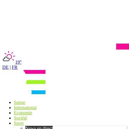
19°
DE
|
FR
Suisse
International
Economie
Société
Sport
News en direct