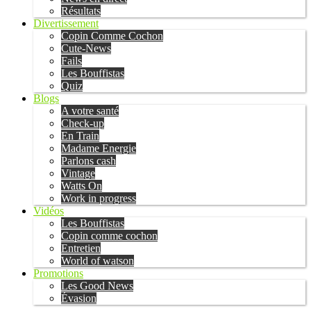
Résultats
Divertissement
Copin Comme Cochon
Cute-News
Fails
Les Bouffistas
Quiz
Blogs
A votre santé
Check-up
En Train
Madame Energie
Parlons cash
Vintage
Watts On
Work in progress
Vidéos
Les Bouffistas
Copin comme cochon
Entretien
World of watson
Promotions
Les Good News
Évasion