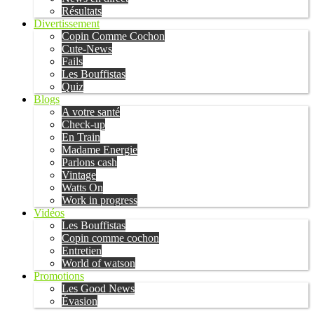
Résultats
Divertissement
Copin Comme Cochon
Cute-News
Fails
Les Bouffistas
Quiz
Blogs
A votre santé
Check-up
En Train
Madame Energie
Parlons cash
Vintage
Watts On
Work in progress
Vidéos
Les Bouffistas
Copin comme cochon
Entretien
World of watson
Promotions
Les Good News
Évasion