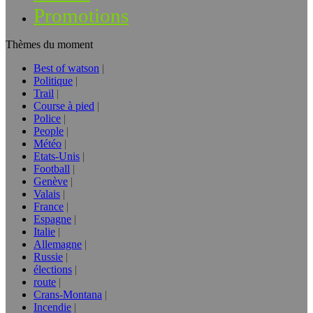
Promotions
Thèmes du moment
Best of watson
Politique
Trail
Course à pied
Police
People
Météo
Etats-Unis
Football
Genève
Valais
France
Espagne
Italie
Allemagne
Russie
élections
route
Crans-Montana
Incendie