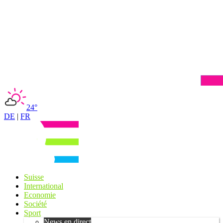
24°
DE
|
FR
Suisse
International
Economie
Société
Sport
News en direct