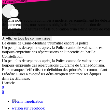
3 Commentaires
Connexion
Comme nous voulons continuer à modérer personnellement les débats
de commentaires, nous sommes obligés de fermer la fonction de
commentaire 72 heures après la publication d’un article. Merci de vot
compréhension!
3
Afficher tous les commentaires
Le drame de Crans-Montana traumatise encore la police
Un peu plus de sept mois après, la Police cantonale valaisanne est
toujours empreinte des répercussions de l’incendie du bar Le
Constellation.
Un peu plus de sept mois après, la Police cantonale valaisanne est
toujours empreinte des répercussions du drame de Crans-Montana.
Entre manque d'effectifs et redéfinition des priorités, le commandant
Frédéric Gisler a évoqué les défis auxquels font face ses équipes
dans
La Matinale
.
L’article
0
0
Obtenir l'application
watson sur Facebook