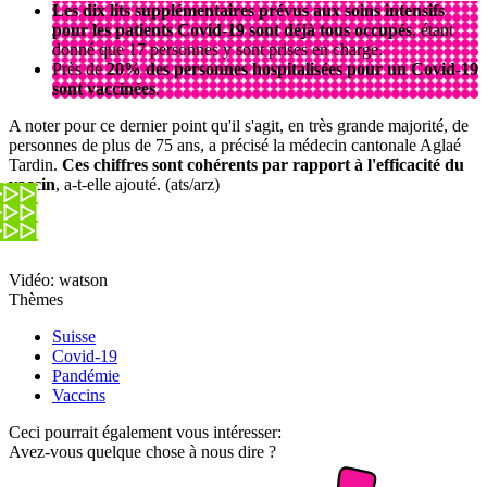
Les dix lits supplémentaires prévus aux soins intensifs
pour les patients Covid-19 sont déjà tous occupés
, étant
donné que 17 personnes y sont prises en charge.
Près de
20% des personnes hospitalisées pour un Covid-19
sont vaccinées
.
A noter pour ce dernier point qu'il s'agit, en très grande majorité, de
personnes de plus de 75 ans, a précisé la médecin cantonale Aglaé
Tardin.
Ces chiffres sont cohérents par rapport à l'efficacité du
vaccin
, a-t-elle ajouté. (ats/arz)
Vidéo: watson
Thèmes
Suisse
Covid-19
Pandémie
Vaccins
Ceci pourrait également vous intéresser:
Avez-vous quelque chose à nous dire ?