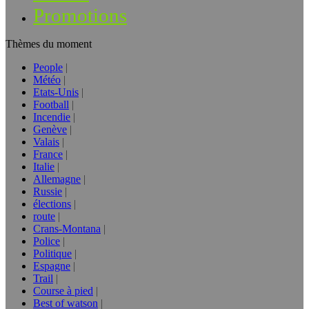
Promotions
Thèmes du moment
People
Météo
Etats-Unis
Football
Incendie
Genève
Valais
France
Italie
Allemagne
Russie
élections
route
Crans-Montana
Police
Politique
Espagne
Trail
Course à pied
Best of watson