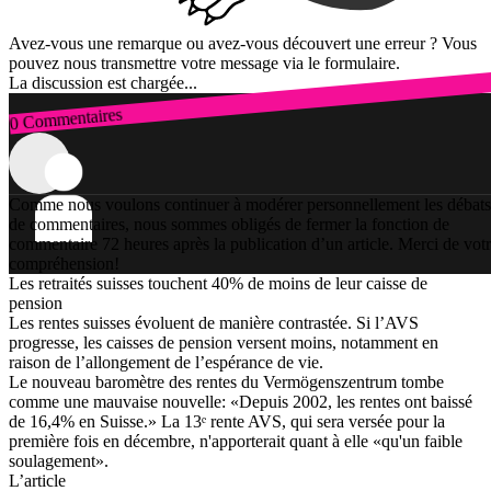
Avez-vous une remarque ou avez-vous découvert une erreur ? Vous
pouvez nous transmettre votre message via le formulaire.
La discussion est chargée...
0 Commentaires
Connexion
Comme nous voulons continuer à modérer personnellement les débats
de commentaires, nous sommes obligés de fermer la fonction de
commentaire 72 heures après la publication d’un article. Merci de vot
compréhension!
Les retraités suisses touchent 40% de moins de leur caisse de
pension
Les rentes suisses évoluent de manière contrastée. Si l’AVS
progresse, les caisses de pension versent moins, notamment en
raison de l’allongement de l’espérance de vie.
Le nouveau baromètre des rentes du Vermögenszentrum tombe
comme une mauvaise nouvelle: «Depuis 2002, les rentes ont baissé
de 16,4% en Suisse.» La 13ᵉ rente AVS, qui sera versée pour la
première fois en décembre, n'apporterait quant à elle «qu'un faible
soulagement».
L’article