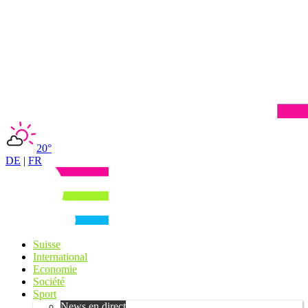
20°
DE
|
FR
Suisse
International
Economie
Société
Sport
News en direct