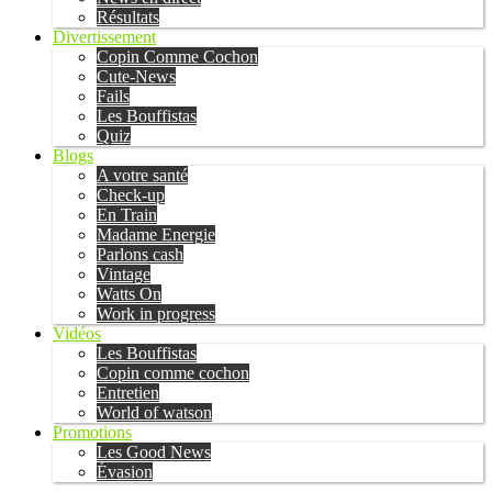
Résultats
Divertissement
Copin Comme Cochon
Cute-News
Fails
Les Bouffistas
Quiz
Blogs
A votre santé
Check-up
En Train
Madame Energie
Parlons cash
Vintage
Watts On
Work in progress
Vidéos
Les Bouffistas
Copin comme cochon
Entretien
World of watson
Promotions
Les Good News
Évasion