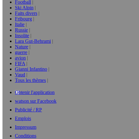
Football
Ski Alpin
Faits divers
Fribourg
Italie
Russie
Insolite
Lara Gut-Behrami
Nature
guerre
avion
FIFA
Gianni Infantino
Vaud
Tous les thèmes
Obtenir l'application
watson sur Facebook
Publicité / RP
Emplois
Impressum
Conditions