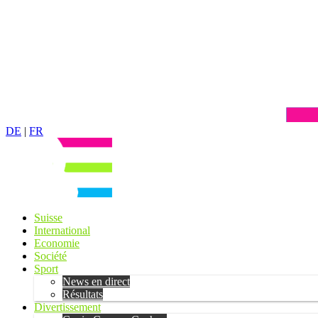
DE
|
FR
Suisse
International
Economie
Société
Sport
News en direct
Résultats
Divertissement