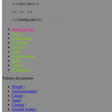
Téléchargez l’app!
Page d'accueil
Suisse
International
Economie
Société
Sport
Divertissement
Blogs
Vidéos
Promotions
Thèmes du moment
People
Environnement
Climat
Santé
Cinéma
Donald Trump