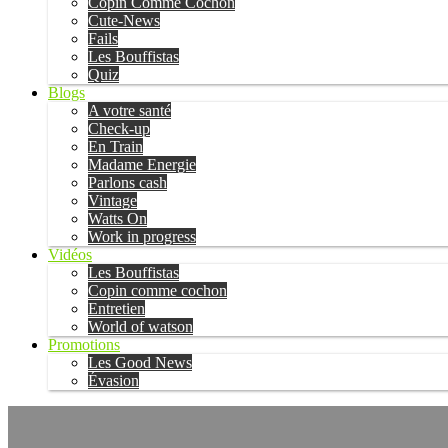
Copin Comme Cochon
Cute-News
Fails
Les Bouffistas
Quiz
Blogs
A votre santé
Check-up
En Train
Madame Energie
Parlons cash
Vintage
Watts On
Work in progress
Vidéos
Les Bouffistas
Copin comme cochon
Entretien
World of watson
Promotions
Les Good News
Évasion