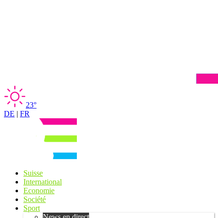
23°
DE
|
FR
Suisse
International
Economie
Société
Sport
News en direct