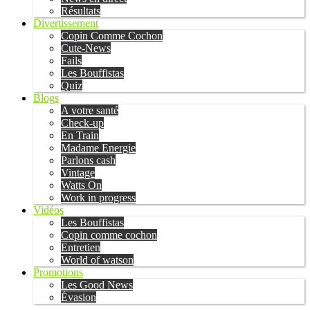
Résultats
Divertissement
Copin Comme Cochon
Cute-News
Fails
Les Bouffistas
Quiz
Blogs
A votre santé
Check-up
En Train
Madame Energie
Parlons cash
Vintage
Watts On
Work in progress
Vidéos
Les Bouffistas
Copin comme cochon
Entretien
World of watson
Promotions
Les Good News
Évasion