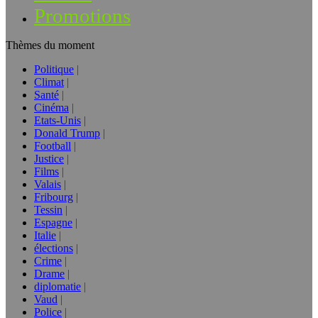
Promotions
Thèmes du moment
Politique
Climat
Santé
Cinéma
Etats-Unis
Donald Trump
Football
Justice
Films
Valais
Fribourg
Tessin
Espagne
Italie
élections
Crime
Drame
diplomatie
Vaud
Police