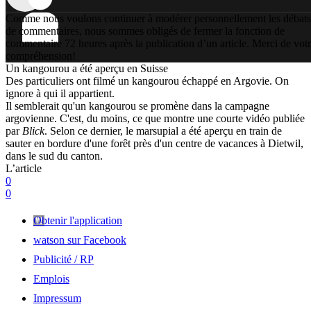
Comme nous voulons continuer à modérer personnellement les débats
de commentaires, nous sommes obligés de fermer la fonction de
commentaire 72 heures après la publication d’un article. Merci de vot
compréhension!
Un kangourou a été aperçu en Suisse
Des particuliers ont filmé un kangourou échappé en Argovie. On
ignore à qui il appartient.
Il semblerait qu'un kangourou se promène dans la campagne
argovienne. C'est, du moins, ce que montre une courte vidéo publiée
par
Blick
. Selon ce dernier, le marsupial a été aperçu en train de
sauter en bordure d'une forêt près d'un centre de vacances à Dietwil,
dans le sud du canton.
L’article
0
0
Obtenir l'application
watson sur Facebook
Publicité / RP
Emplois
Impressum