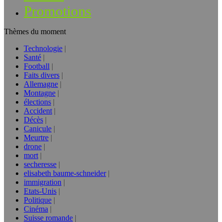
Promotions
Thèmes du moment
Technologie
Santé
Football
Faits divers
Allemagne
Montagne
élections
Accident
Décès
Canicule
Meurtre
drone
mort
secheresse
elisabeth baume-schneider
immigration
Etats-Unis
Politique
Cinéma
Suisse romande