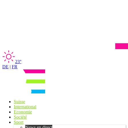
23°
DE
|
FR
Suisse
International
Economie
Société
Sport
News en direct