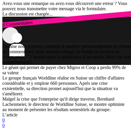
Avez-vous une remarque ou avez-vous découvert une erreur ? Vous
pouvez nous transmettre votre message via le formulaire.
La discussion est chargée...
0 Commentaires
Connexion
Comme nous voulons continuer à modérer personnellement les débats
de commentaires, nous sommes obligés de fermer la fonction de
commentaire 72 heures après la publication d’un article. Merci de vot
compréhension!
Le géant qui permet de payer chez Migros et Coop a perdu 99% de
sa valeur
Le groupe français Worldline réalise en Suisse un chiffre d'affaires
considérable et y emploie 660 personnes. Après une crise
existentielle, sa direction promet aujourd'hui que la situation va
s'améliorer.
Malgré la crise que l'entreprise qu'il dirige traverse, Bernhard
Lachenmeier, le directeur de Worldline Suisse, se montre optimiste
au moment de présenter les résultats semestriels du groupe:
L’article
0
0