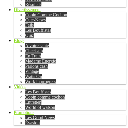
Résultats
Divertissement
Copin Comme Cochon
Cute-News
Fails
Les Bouffistas
Quiz
Blogs
A votre santé
Check-up
En Train
Madame Energie
Parlons cash
Vintage
Watts On
Work in progress
Vidéos
Les Bouffistas
Copin comme cochon
Entretien
World of watson
Promotions
Les Good News
Évasion