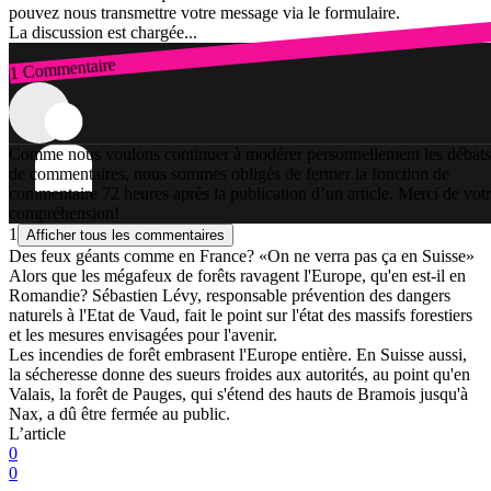
pouvez nous transmettre votre message via le formulaire.
La discussion est chargée...
1 Commentaire
Connexion
Comme nous voulons continuer à modérer personnellement les débats
de commentaires, nous sommes obligés de fermer la fonction de
commentaire 72 heures après la publication d’un article. Merci de vot
compréhension!
1
Afficher tous les commentaires
Des feux géants comme en France? «On ne verra pas ça en Suisse»
Alors que les mégafeux de forêts ravagent l'Europe, qu'en est-il en
Romandie? Sébastien Lévy, responsable prévention des dangers
naturels à l'Etat de Vaud, fait le point sur l'état des massifs forestiers
et les mesures envisagées pour l'avenir.
Les incendies de forêt embrasent l'Europe entière. En Suisse aussi,
la sécheresse donne des sueurs froides aux autorités, au point qu'en
Valais, la forêt de Pauges, qui s'étend des hauts de Bramois jusqu'à
Nax, a dû être fermée au public.
L’article
0
0