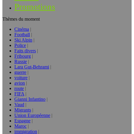
Promotions
Thèmes du moment
Cinéma
Football
Ski Alpin
Police
Faits divers
Fribourg
Russie
Lara Gut-Behrami
guerre
voiture
avion
route
FIFA
Gianni Infantino
Vaud
Migrants
Union Européenne
Espagne
Maroc
immigration