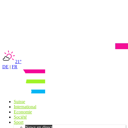
21°
DE
|
FR
Suisse
International
Economie
Société
Sport
News en direct