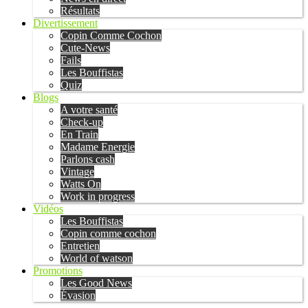
Résultats
Divertissement
Copin Comme Cochon
Cute-News
Fails
Les Bouffistas
Quiz
Blogs
A votre santé
Check-up
En Train
Madame Energie
Parlons cash
Vintage
Watts On
Work in progress
Vidéos
Les Bouffistas
Copin comme cochon
Entretien
World of watson
Promotions
Les Good News
Évasion