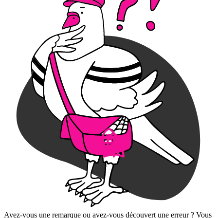
Avez-vous une remarque ou avez-vous découvert une erreur ? Vous