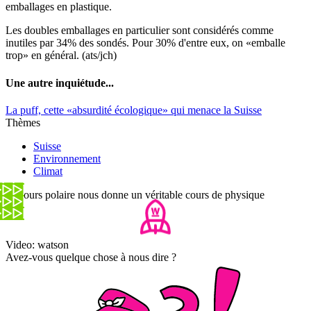
emballages en plastique.
Les doubles emballages en particulier sont considérés comme
inutiles par 34% des sondés. Pour 30% d'entre eux, on «emballe
trop» en général. (ats/jch)
Une autre inquiétude...
La puff, cette «absurdité écologique» qui menace la Suisse
Thèmes
Suisse
Environnement
Climat
Cet ours polaire nous donne un véritable cours de physique
Video: watson
Avez-vous quelque chose à nous dire ?