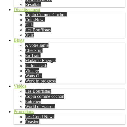
Résultats
Divertissement
Copin Comme Cochon
Cute-News
Fails
Les Bouffistas
Quiz
Blogs
A votre santé
Check-up
En Train
Madame Energie
Parlons cash
Vintage
Watts On
Work in progress
Vidéos
Les Bouffistas
Copin comme cochon
Entretien
World of watson
Promotions
Les Good News
Évasion