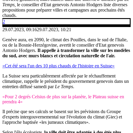
Temps,
le conseiller d'Etat genevois Antonio Hodgers liste diverses
propositions pour préparer villes et campagnes aux prochains étés
chauds.
2
29.07.2023, 09:16
29.07.2023, 10:21
Genève aura, en 2090, le climat des Pouilles, dans le sud de l'Italie,
ou de la Bosnie-Herzégovine, avertit le conseiller d'Etat genevois
Antonio Hodgers.
Il appelle à transformer la ville sur les modèles
du sud, avec murs blancs et circulation naturelle de l'air.
«Cet été sera l'un des 10 plus chauds de l'histoire en Suisse»
La Suisse sera particulièrement affectée par le réchauffement
climatique, rappelle le président du gouvernement genevois dans un
entretien diffusé samedi par
Le Temps
.
«Pour 2 degrés Celsius de plus sur la planète, le Plateau suisse en
prendra 4»
Il précise que ses calculs se basent sur les prévisions du Groupe
d'experts intergouvernemental sur l'évolution du climat (Giec) et
l'approche baptisée «les jumeaux climatiques».
Selon l'élu écologiste,
la ville doit être adaptée à des étés plus