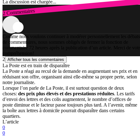
La discussion est chargée...
2 Commentaires
Connexion
Comme nous voulons continuer à modérer personnellement les débats
de commentaires, nous sommes obligés de fermer la fonction de
commentaire 72 heures après la publication d’un article. Merci de vot
compréhension!
2
Afficher tous les commentaires
La Poste est en train de disparaître
La Poste a réagi au recul de la demande en augmentant ses prix et en
réduisant son offre, organisant ainsi elle-même sa propre perte, selon
notre journaliste.
Lorsque l’on parle de La Poste, il est surtout question de deux
choses:
des prix plus élevés et des prestations réduites
. Les tarifs
d’envoi des lettres et des colis augmentent, le nombre d’offices de
poste diminue et le facteur passe toujours plus tard. A l’avenir, même
la boîte aux lettres à domicile pourrait disparaître dans certains
quartiers.
L’article
0
0