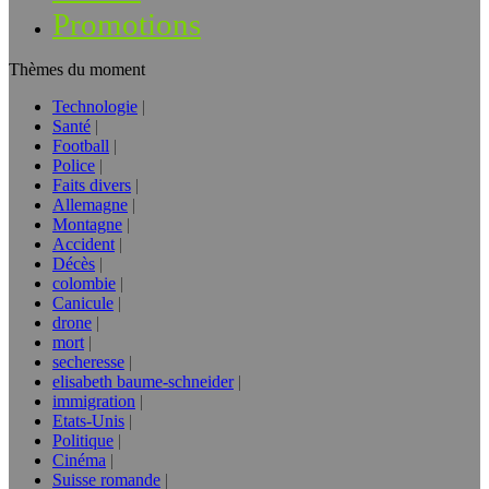
Promotions
Thèmes du moment
Technologie
Santé
Football
Police
Faits divers
Allemagne
Montagne
Accident
Décès
colombie
Canicule
drone
mort
secheresse
elisabeth baume-schneider
immigration
Etats-Unis
Politique
Cinéma
Suisse romande