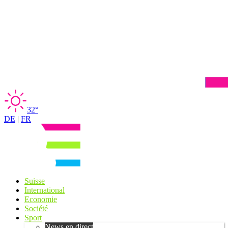
32°
DE
|
FR
Suisse
International
Economie
Société
Sport
News en direct