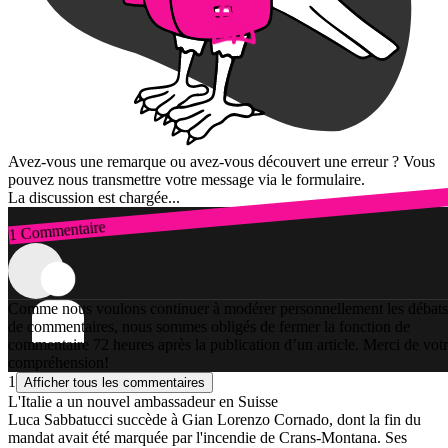
Avez-vous une remarque ou avez-vous découvert une erreur ? Vous
pouvez nous transmettre votre message via le formulaire.
La discussion est chargée...
1 Commentaire
Connexion
Comme nous voulons continuer à modérer personnellement les débats
de commentaires, nous sommes obligés de fermer la fonction de
commentaire 72 heures après la publication d’un article. Merci de vot
compréhension!
1
Afficher tous les commentaires
L'Italie a un nouvel ambassadeur en Suisse
Luca Sabbatucci succède à Gian Lorenzo Cornado, dont la fin du
mandat avait été marquée par l'incendie de Crans-Montana. Ses