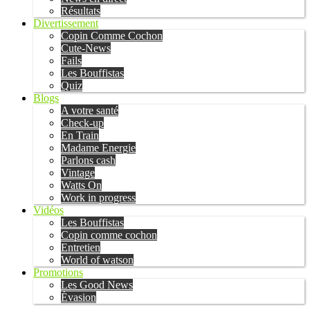
Résultats
Divertissement
Copin Comme Cochon
Cute-News
Fails
Les Bouffistas
Quiz
Blogs
A votre santé
Check-up
En Train
Madame Energie
Parlons cash
Vintage
Watts On
Work in progress
Vidéos
Les Bouffistas
Copin comme cochon
Entretien
World of watson
Promotions
Les Good News
Évasion