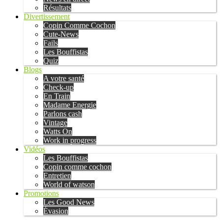
Résultats
Divertissement
Copin Comme Cochon
Cute-News
Fails
Les Bouffistas
Quiz
Blogs
A votre santé
Check-up
En Train
Madame Energie
Parlons cash
Vintage
Watts On
Work in progress
Vidéos
Les Bouffistas
Copin comme cochon
Entretien
World of watson
Promotions
Les Good News
Évasion