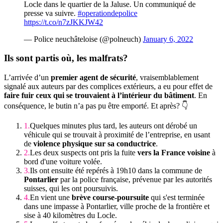
Locle dans le quartier de la Jaluse. Un communiqué de
presse va suivre.
#operationdepolice
https://t.co/n7zJKKJW42
— Police neuchâteloise (@polneuch)
January 6, 2022
Ils sont partis où,
les malfrats?
L’arrivée d’un
premier agent de sécurité
, vraisemblablement
signalé aux auteurs par des complices extérieurs, a eu pour effet de
faire fuir ceux qui se trouvaient à l’intérieur du bâtiment
. En
conséquence, le butin n’a pas pu être emporté. Et après? 👇
Quelques minutes plus tard, les auteurs ont dérobé un
véhicule qui se trouvait à proximité de l’entreprise, en usant
de
violence physique sur sa conductrice
.
Les deux suspects ont pris la fuite
vers la France voisine
à
bord d'une voiture volée.
Ils ont ensuite été repérés à 19h10 dans la commune de
Pontarlier
par la police française, prévenue par les autorités
suisses, qui les ont poursuivis.
En vient une
brève course-poursuite
qui s'est terminée
dans une impasse à Pontarlier, ville proche de la frontière et
sise à 40 kilomètres du Locle.