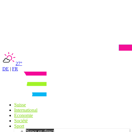
27°
DE
|
FR
Suisse
International
Economie
Société
Sport
News en direct