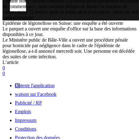
Comme nous voulons continuer à modérer personnellement les débats
de commentaires, nous sommes obligés de fermer la fonction de
commentaire 72 heures après la publication d’un article. Merci de vot
compréhension!
Epidémie de légionellose en Suisse: une enquête a été ouverte
Le parquet a ouvert une enquête d'office sur la base des informations
disponibles à ce jour.
Le Ministère public de Bâle-Ville a ouvert une procédure pénale
pour homicide par négligence dans le cadre de l'épidémie de
légionellose, a-t-il annoncé mercredi soir. Une personne est décédée
des suites de cette infection.
L’article
0
0
Obtenir l'application
watson sur Facebook
Publicité / RP
Emplois
Impressum
Conditions
Protection des données