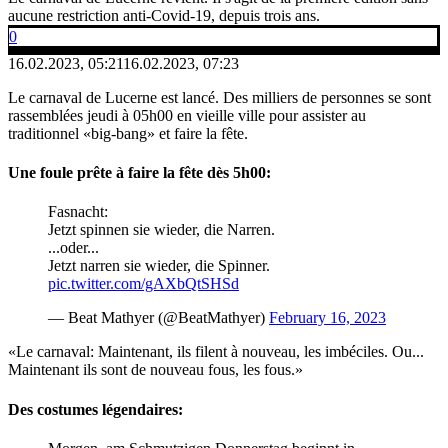
aucune restriction anti-Covid-19, depuis trois ans.
0
16.02.2023, 05:21
16.02.2023, 07:23
Le carnaval de Lucerne est lancé. Des milliers de personnes se sont
rassemblées jeudi à 05h00 en vieille ville pour assister au
traditionnel «big-bang» et faire la fête.
Une foule prête à faire la fête dès 5h00:
Fasnacht:
Jetzt spinnen sie wieder, die Narren.
...oder...
Jetzt narren sie wieder, die Spinner.
pic.twitter.com/gAXbQtSHSd
— Beat Mathyer (@BeatMathyer)
February 16, 2023
«Le carnaval: Maintenant, ils filent à nouveau, les imbéciles. Ou...
Maintenant ils sont de nouveau fous, les fous.»
Des costumes légendaires: