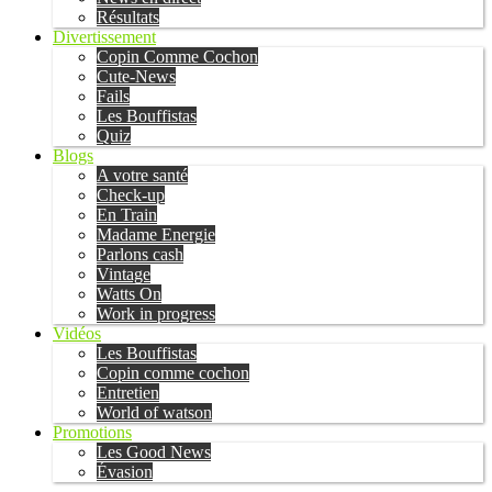
Résultats
Divertissement
Copin Comme Cochon
Cute-News
Fails
Les Bouffistas
Quiz
Blogs
A votre santé
Check-up
En Train
Madame Energie
Parlons cash
Vintage
Watts On
Work in progress
Vidéos
Les Bouffistas
Copin comme cochon
Entretien
World of watson
Promotions
Les Good News
Évasion