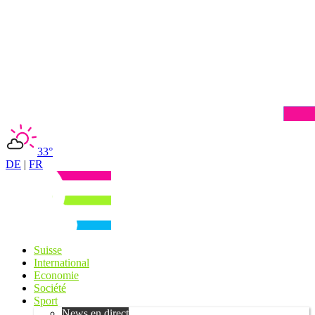
33°
DE
|
FR
Suisse
International
Economie
Société
Sport
News en direct