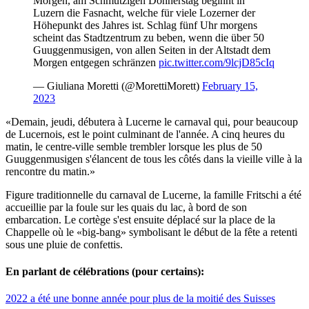
Morgen, am Schmutzigen Donnerstag beginnt in
Luzern die Fasnacht, welche für viele Lozerner der
Höhepunkt des Jahres ist. Schlag fünf Uhr morgens
scheint das Stadtzentrum zu beben, wenn die über 50
Guuggenmusigen, von allen Seiten in der Altstadt dem
Morgen entgegen schränzen
pic.twitter.com/9lcjD85cIq
— Giuliana Moretti (@MorettiMorett)
February 15,
2023
«Demain, jeudi, débutera à Lucerne le carnaval qui, pour beaucoup
de Lucernois, est le point culminant de l'année. A cinq heures du
matin, le centre-ville semble trembler lorsque les plus de 50
Guuggenmusigen s'élancent de tous les côtés dans la vieille ville à la
rencontre du matin.»
Figure traditionnelle du carnaval de Lucerne, la famille Fritschi a été
accueillie par la foule sur les quais du lac, à bord de son
embarcation. Le cortège s'est ensuite déplacé sur la place de la
Chappelle où le «big-bang» symbolisant le début de la fête a retenti
sous une pluie de confettis.
En parlant de célébrations (pour certains):
2022 a été une bonne année pour plus de la moitié des Suisses