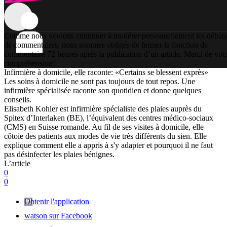
Comme nous voulons continuer à modérer personnellement les débats
de commentaires, nous sommes obligés de fermer la fonction de
commentaire 72 heures après la publication d’un article. Merci de vot
compréhension!
Infirmière à domicile, elle raconte: «Certains se blessent exprès»
Les soins à domicile ne sont pas toujours de tout repos. Une
infirmière spécialisée raconte son quotidien et donne quelques
conseils.
Elisabeth Kohler est infirmière spécialiste des plaies auprès du
Spitex d’Interlaken (BE), l’équivalent des centres médico-sociaux
(CMS) en Suisse romande. Au fil de ses visites à domicile, elle
côtoie des patients aux modes de vie très différents du sien. Elle
explique comment elle a appris à s'y adapter et pourquoi il ne faut
pas désinfecter les plaies bénignes.
L’article
0
0
Obtenir l'application
watson sur Facebook