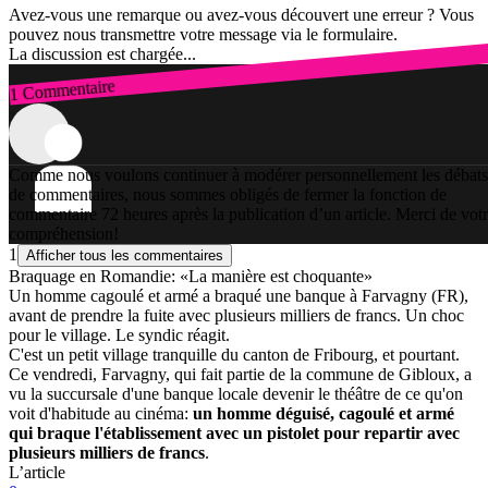
Avez-vous une remarque ou avez-vous découvert une erreur ? Vous
pouvez nous transmettre votre message via le formulaire.
La discussion est chargée...
1 Commentaire
Connexion
Comme nous voulons continuer à modérer personnellement les débats
de commentaires, nous sommes obligés de fermer la fonction de
commentaire 72 heures après la publication d’un article. Merci de vot
compréhension!
1
Afficher tous les commentaires
Braquage en Romandie: «La manière est choquante»
Un homme cagoulé et armé a braqué une banque à Farvagny (FR),
avant de prendre la fuite avec plusieurs milliers de francs. Un choc
pour le village. Le syndic réagit.
C'est un petit village tranquille du canton de Fribourg, et pourtant.
Ce vendredi, Farvagny, qui fait partie de la commune de Gibloux, a
vu la succursale d'une banque locale devenir le théâtre de ce qu'on
voit d'habitude au cinéma:
un homme déguisé, cagoulé et armé
qui braque l'établissement avec un pistolet pour repartir avec
plusieurs milliers de francs
.
L’article