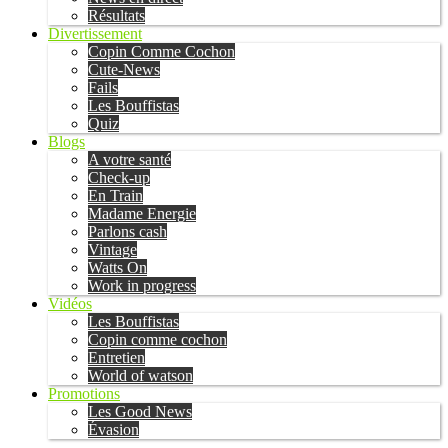
Résultats
Divertissement
Copin Comme Cochon
Cute-News
Fails
Les Bouffistas
Quiz
Blogs
A votre santé
Check-up
En Train
Madame Energie
Parlons cash
Vintage
Watts On
Work in progress
Vidéos
Les Bouffistas
Copin comme cochon
Entretien
World of watson
Promotions
Les Good News
Évasion