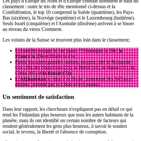
Les pays d'Europe du Nord et d'Europe centrale dominent le haut du
classement : outre le trio de tête mentionné ci-dessus et la
Confédération, le top 10 comprend la Suède (quatrième), les Pays-
Bas (sixième), la Norvège (septième) et le Luxembourg (huitième).
Seuls Israël (cinquième) et l'Australie (dixième) arrivent à se hisser
au niveau du vieux Continent.
Les voisins de la Suisse se trouvent plus loin dans le classement:
L'Autriche occupe la 14e place, l'Allemagne la 24e,
la
France la 27e
et l'Italie la 41e;
Parmi les autres grandes nations, on peut citer le Royaume-
Uni (20), les Etats-Unis (23), le Brésil (44), le Japon (51), la
Chine (60) et
la Russie (72);
L'Afghanistan
se situe à la fin du classement des 143 pays
étudiés, précédé par le Liban et le Lesotho.
Un sentiment de
satisfaction
Dans leur rapport, les chercheurs n'expliquent pas en détail ce qui
rend les Finlandais plus heureux que tous les autres habitants de la
planète, mais ils ont identifié un certain nombre de facteurs qui
rendent généralement les gens plus heureux, à savoir le soutien
social, le revenu, la liberté et l'absence de corruption.