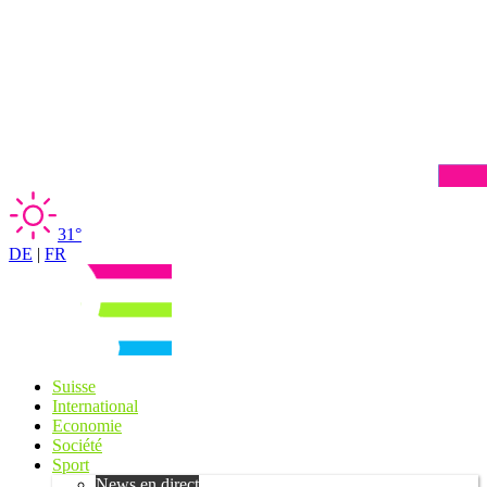
31°
DE
|
FR
Suisse
International
Economie
Société
Sport
News en direct