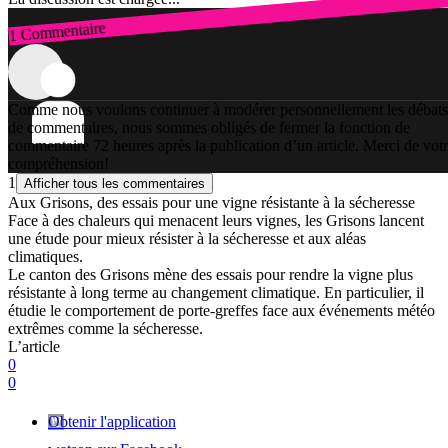
1 Commentaire
Connexion
Comme nous voulons continuer à modérer personnellement les débats
de commentaires, nous sommes obligés de fermer la fonction de
commentaire 72 heures après la publication d’un article. Merci de vot
compréhension!
1
Afficher tous les commentaires
Aux Grisons, des essais pour une vigne résistante à la sécheresse
Face à des chaleurs qui menacent leurs vignes, les Grisons lancent
une étude pour mieux résister à la sécheresse et aux aléas
climatiques.
Le canton des Grisons mène des essais pour rendre la vigne plus
résistante à long terme au changement climatique. En particulier, il
étudie le comportement de porte-greffes face aux événements météo
extrêmes comme la sécheresse.
L’article
0
0
Obtenir l'application