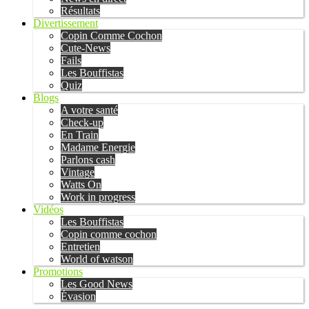
Résultats
Divertissement
Copin Comme Cochon
Cute-News
Fails
Les Bouffistas
Quiz
Blogs
A votre santé
Check-up
En Train
Madame Energie
Parlons cash
Vintage
Watts On
Work in progress
Vidéos
Les Bouffistas
Copin comme cochon
Entretien
World of watson
Promotions
Les Good News
Évasion