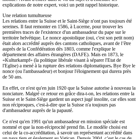
explications de notre expert, voici un petit rappel historique.
Une relation tumultueuse
Les relations entre la Suisse et le Saint-Siège n'ont pas toujours été
sereines. Il faut remonter en 1586, à Lucerne, pour trouver les
premières traces de l'existence d'un ambassadeur du pape sur le
territoire helvétique. Le nonce apostolique (oui, c'est son petit nom)
était alors accrédité auprès des cantons catholiques, avant de l’être
auprès de la Confédération dès 1803, comme l'explique le
département des affaires étrangères (DAFE). Mais en 1873, le
«Kulturkampf» (la politique libérale visant à séparer l'Etat de
l'Eglise) a mené à la rupture des relations diplomatiques
.
Bye Bye le
nonce (ou l'ambassadeur) et bonjour l'éloignement qui durera près
de 50 ans.
En effet, ce n'est qu'en juin 1920 que la Suisse autorise à nouveau la
nonciature. Malgré ce retour en grâce dira-t-on, les relations entre la
Suisse et le Saint-Siège gardent un aspect jugé insolite, car elles sont
non réciproques, c'est-à-dire que la Suisse n'a toujours pas
d'ambassadeur auprès de la papauté.
Ce n'est qu'en 1991 qu'un ambassadeur en mission spéciale est
nommé et que la non-réciprocité prend fin. Le modèle choisi est
celui de la co-accréditation, à savoir un représentant accrédité dans
un pays tiers et également au Vatican. Depuis 2004, c’est le cas de