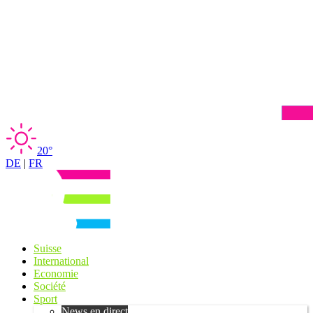
20°
DE
|
FR
Suisse
International
Economie
Société
Sport
News en direct