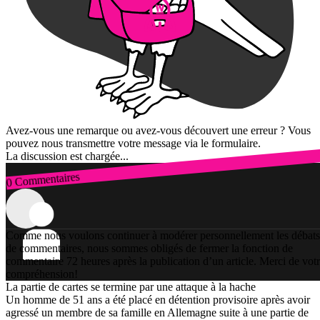
Avez-vous une remarque ou avez-vous découvert une erreur ? Vous
pouvez nous transmettre votre message via le formulaire.
La discussion est chargée...
0 Commentaires
Connexion
Comme nous voulons continuer à modérer personnellement les débats
de commentaires, nous sommes obligés de fermer la fonction de
commentaire 72 heures après la publication d’un article. Merci de vot
compréhension!
La partie de cartes se termine par une attaque à la hache
Un homme de 51 ans a été placé en détention provisoire après avoir
agressé un membre de sa famille en Allemagne suite à une partie de