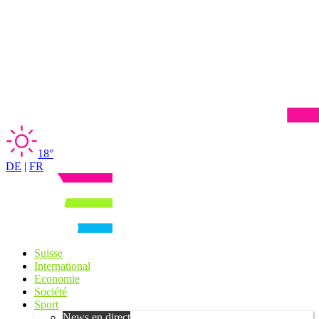
18°
DE
|
FR
Suisse
International
Economie
Société
Sport
News en direct