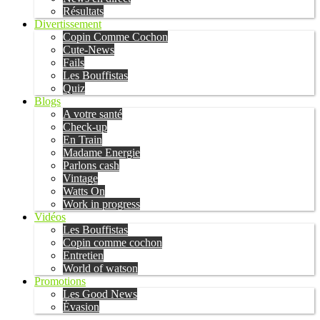
Résultats
Divertissement
Copin Comme Cochon
Cute-News
Fails
Les Bouffistas
Quiz
Blogs
A votre santé
Check-up
En Train
Madame Energie
Parlons cash
Vintage
Watts On
Work in progress
Vidéos
Les Bouffistas
Copin comme cochon
Entretien
World of watson
Promotions
Les Good News
Évasion