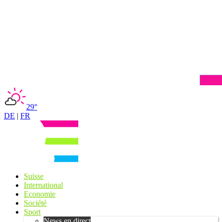
29°
DE
|
FR
Suisse
International
Economie
Société
Sport
News en direct