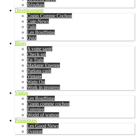
Résultats
Divertissement
Copin Comme Cochon
Cute-News
Fails
Les Bouffistas
Quiz
Blogs
A votre santé
Check-up
En Train
Madame Energie
Parlons cash
Vintage
Watts On
Work in progress
Vidéos
Les Bouffistas
Copin comme cochon
Entretien
World of watson
Promotions
Les Good News
Évasion