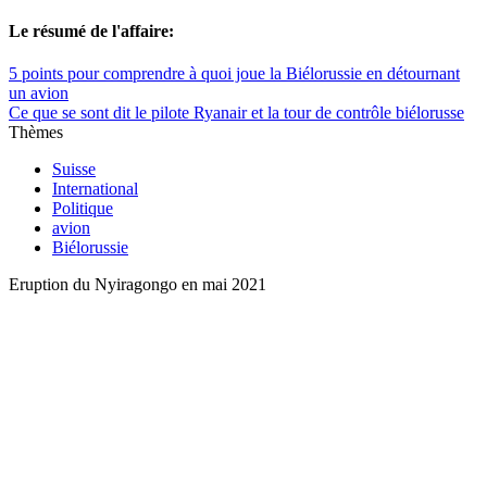
Le résumé de l'affaire:
5 points pour comprendre à quoi joue la Biélorussie en détournant
un avion
Ce que se sont dit le pilote Ryanair et la tour de contrôle biélorusse
Thèmes
Suisse
International
Politique
avion
Biélorussie
Eruption du Nyiragongo en mai 2021