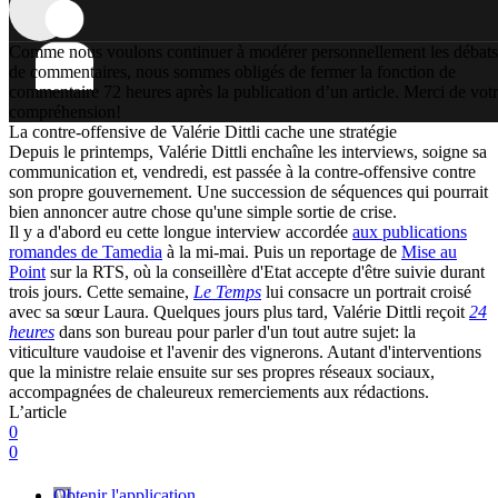
Comme nous voulons continuer à modérer personnellement les débats
de commentaires, nous sommes obligés de fermer la fonction de
commentaire 72 heures après la publication d’un article. Merci de vot
compréhension!
La contre-offensive de Valérie Dittli cache une stratégie
Depuis le printemps, Valérie Dittli enchaîne les interviews, soigne sa
communication et, vendredi, est passée à la contre-offensive contre
son propre gouvernement. Une succession de séquences qui pourrait
bien annoncer autre chose qu'une simple sortie de crise.
Il y a d'abord eu cette longue interview accordée
aux publications
romandes de Tamedia
à la mi-mai. Puis un reportage de
Mise au
Point
sur la RTS, où la conseillère d'Etat accepte d'être suivie durant
trois jours. Cette semaine,
Le Temps
lui consacre un portrait croisé
avec sa sœur Laura. Quelques jours plus tard, Valérie Dittli reçoit
24
heures
dans son bureau pour parler d'un tout autre sujet: la
viticulture vaudoise et l'avenir des vignerons. Autant d'interventions
que la ministre relaie ensuite sur ses propres réseaux sociaux,
accompagnées de chaleureux remerciements aux rédactions.
L’article
0
0
Obtenir l'application