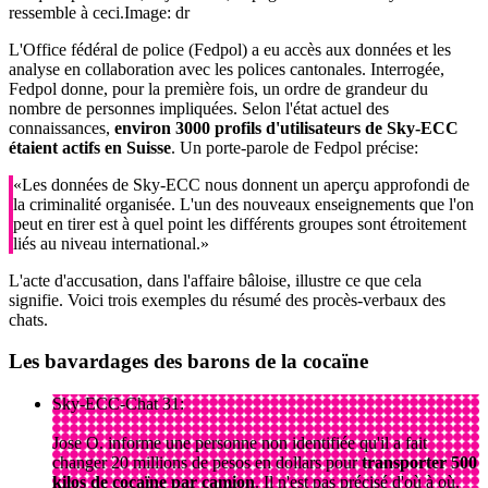
ressemble à ceci.
Image: dr
L'Office fédéral de police (Fedpol) a eu accès aux données et les
analyse en collaboration avec les polices cantonales. Interrogée,
Fedpol donne, pour la première fois, un ordre de grandeur du
nombre de personnes impliquées. Selon l'état actuel des
connaissances,
environ 3000 profils d'utilisateurs de Sky-ECC
étaient actifs en Suisse
. Un porte-parole de Fedpol précise:
«Les données de Sky-ECC nous donnent un aperçu approfondi de
la criminalité organisée. L'un des nouveaux enseignements que l'on
peut en tirer est à quel point les différents groupes sont étroitement
liés au niveau international.»
L'acte d'accusation, dans l'affaire bâloise, illustre ce que cela
signifie. Voici trois exemples du résumé des procès-verbaux des
chats.
Les bavardages des barons de la cocaïne
Sky-ECC-Chat 31:
Jose O. informe une personne non identifiée qu'il a fait
changer 20 millions de pesos en dollars pour
transporter 500
kilos de cocaïne par camion
. Il n'est pas précisé d'où à où.