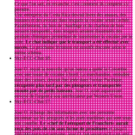
Ce que l'on sait, en revanche, c'est comment ils comptent s'y
prendre.
Une entreprise du Costa Rica devrait livrer des ananas, des
bananes et des avocats dans lesquels la cocaïne serait cachée.
Parallèlement, du bois de chauffage et du charbon de bois
seraient transportés, dans lesquels seraient dissimulés des
produits chimiques permettant de transformer la cocaïne par la
suite.
Le chat indique que le transport a été effectué avec
succès.
La prochaine livraison est aussitôt discutée selon le
même schéma.
Sky-ECC-Chat 18:
Jose O. reçoit la nouvelle qu'un bateau a quitté la Colombie
avec une tonne de cocaïne à bord. La marchandise, emballée
dans des caisses, devrait être jetée dans l'océan Pacifique,
récupérée plus tard par des plongeurs et transportée
ensuite par de petits bateaux
. Jose O. avait auparavant
envoyé de l'argent à son interlocuteur par Western Union.
Sky-ECC-Chat 17:
Jose O. échange des informations avec une personne
inconnue sur les aéroports et les ports maritimes qui sont sous
son contrôle.
Le «chef de l'aéroport de Francfort» aurait
reçu des pots-de-vin sous forme de prostituées
et jusqu'à
200 000 euros par semaine. Jose O. fait savoir qu'il a un ami