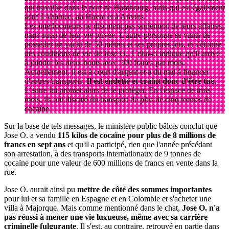
qui travaille dans le port de Hambourg, mais qui est également
actif à Valence, au Havre et à Anvers.
Les interlocuteurs ne discutent pas seulement de leurs affaires,
mais aussi de leur vie privée. L'autre personne se vante de
posséder un yacht de 50 mètres et ses propres jets, et s'étonne
des conditions de vie de Jose O.. Celui-ci indique qu'il arrive
à joindre les deux bouts avec 500 francs par mois.
Actuellement, il est à court d'argent et a du mal à financer
d'autres transports.
Il est endetté et craint donc d'être tué.
L'autre lui promet alors de le protéger. En l'espace de trois
mois, ils ont discuté du transport de plus de cinq tonnes de
cocaïne.
Sur la base de tels messages, le ministère public bâlois conclut que
Jose O. a vendu
115 kilos de cocaïne pour plus de 8 millions de
francs en sept ans
et qu'il a participé, rien que l'année précédant
son arrestation, à des transports internationaux de 9 tonnes de
cocaïne pour une valeur de 600 millions de francs en vente dans la
rue.
Jose O. aurait ainsi pu
mettre de côté des sommes importantes
pour lui et sa famille en Espagne et en Colombie et s'acheter une
villa à Majorque. Mais comme mentionné dans le chat,
Jose O. n'a
pas réussi à mener une vie luxueuse, même avec sa carrière
criminelle fulgurante
. Il s'est, au contraire, retrouvé en partie dans