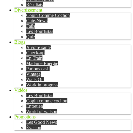
Résultats
Divertissement
Copin Comme Cochon
Cute-News
Fails
Les Bouffistas
Quiz
Blogs
A votre santé
Check-up
En Train
Madame Energie
Parlons cash
Vintage
Watts On
Work in progress
Vidéos
Les Bouffistas
Copin comme cochon
Entretien
World of watson
Promotions
Les Good News
Évasion