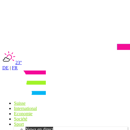
23°
DE
|
FR
Suisse
International
Economie
Société
Sport
News en direct