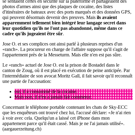
se sentaient certes en sécurité sur la plateforme et partageaient des
photos d'armes ainsi que des plaques de cocaïne, des listes
d'itinéraires de bateaux avec des ports marqués et des données GPS,
qui peuvent désormais devenir des preuves. Mais
ils avaient
apparemment tellement bien intégré leur langage secret dans
leur quotidien qu'ils ne l'ont pas abandonné, même dans ce
cadre qu'ils jugeaient être sûr
.
Jose O. et ses complices ont ainsi parlé à plusieurs reprises d'un
«ranch». La procureur en charge de l'affaire suppose qu'il s'agit de
l'appartement près de la Messeturm. Mais elle n'en est pas sûre.
Le «ranch» actuel de Jose O. est la prison de Bostadel dans le
canton de Zoug, où il est placé en exécution de peine anticipée. Par
l'intermédiaire de son avocat Moritz Gall, il fait savoir qu'il reconnaît
une partie de l'accusation:
oui, il a consommé de la cocaïne.
Mais non, il n'en a jamais fait commerce.
Concernant le téléphone portable contenant les chats de Sky-ECC
que les enquêteurs ont trouvé chez lui, l'accusé déclare: «Je n'ai rien
à voir avec cela. Quelqu'un a laissé cet iPhone dans mon
appartement parce qu'il était cassé. Mais je ne l'ai jamais utilisé».
(aargauerzeitung.ch)