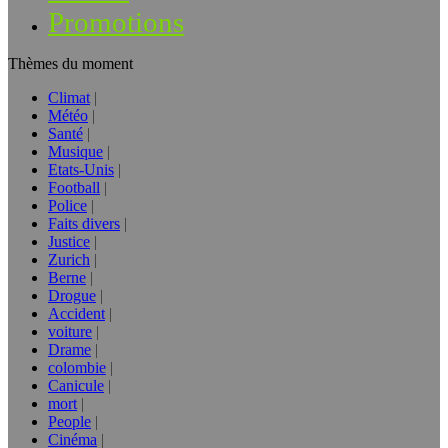
Promotions
Thèmes du moment
Climat
Météo
Santé
Musique
Etats-Unis
Football
Police
Faits divers
Justice
Zurich
Berne
Drogue
Accident
voiture
Drame
colombie
Canicule
mort
People
Cinéma