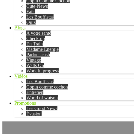
Copin Comme Cochon
Cute-News
Fails
Les Bouffistas
Quiz
Blogs
A votre santé
Check-up
En Train
Madame Energie
Parlons cash
Vintage
Watts On
Work in progress
Vidéos
Les Bouffistas
Copin comme cochon
Entretien
World of watson
Promotions
Les Good News
Évasion