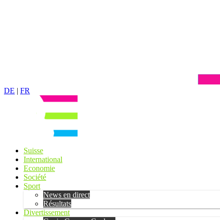
DE
|
FR
Suisse
International
Economie
Société
Sport
News en direct
Résultats
Divertissement