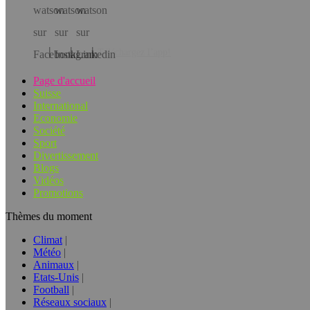
Téléchargez l’app!
Page d'accueil
Suisse
International
Economie
Société
Sport
Divertissement
Blogs
Vidéos
Promotions
Thèmes du moment
Climat
Météo
Animaux
Etats-Unis
Football
Réseaux sociaux