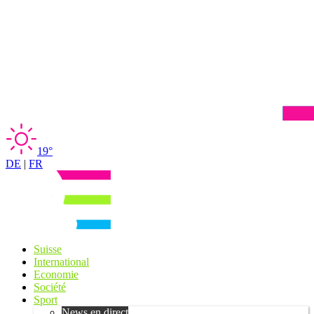
19°
DE
|
FR
Suisse
International
Economie
Société
Sport
News en direct