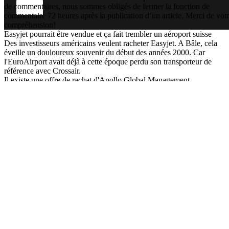
de commentaires, nous sommes obligés de fermer la fonction de
commentaire 72 heures après la publication d’un article. Merci de vot
compréhension!
Easyjet pourrait être vendue et ça fait trembler un aéroport suisse
Des investisseurs américains veulent racheter Easyjet. A Bâle, cela
éveille un douloureux souvenir du début des années 2000. Car
l'EuroAirport avait déjà à cette époque perdu son transporteur de
référence avec Crossair.
Il existe une offre de rachat d'Apollo Global Management.
L'entreprise de capital-investissement new-yorkaise propose 5,7
milliards de livres (6,2 milliards de francs). Cela correspond à 7,15
livres par action Easyjet. Auparavant, Castlelake, également basée
aux Etats-Unis, avait également fait des offres de rachat. D'ici
vendredi 7 août, Apollo devra présenter une offre ferme.
L’article
0
0
Obtenir l'application
watson sur Facebook
Publicité / RP
Emplois