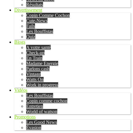
Résultats
Divertissement
Copin Comme Cochon
Cute-News
Fails
Les Bouffistas
Quiz
Blogs
A votre santé
Check-up
En Train
Madame Energie
Parlons cash
Vintage
Watts On
Work in progress
Vidéos
Les Bouffistas
Copin comme cochon
Entretien
World of watson
Promotions
Les Good News
Évasion