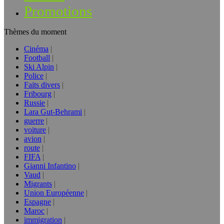
Promotions
Thèmes du moment
Cinéma
Football
Ski Alpin
Police
Faits divers
Fribourg
Russie
Lara Gut-Behrami
guerre
voiture
avion
route
FIFA
Gianni Infantino
Vaud
Migrants
Union Européenne
Espagne
Maroc
immigration