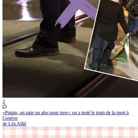
3
«Putain, on paie un abo pour rien»: on a testé le tram de la mort à
Genève
de Léa Allié