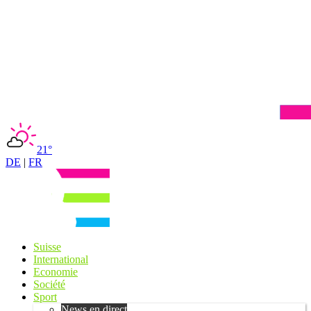
21°
DE
|
FR
Suisse
International
Economie
Société
Sport
News en direct