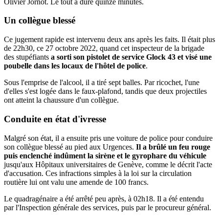
Olivier Jornot. Le tout a duré quinze minutes.
Un collègue blessé
Ce jugement rapide est intervenu deux ans après les faits. Il était plus
de 22h30, ce 27 octobre 2022, quand cet inspecteur de la brigade
des stupéfiants
a sorti son pistolet de service Glock 43 et visé une
poubelle dans les locaux de l'hôtel de police
.
Sous l'emprise de l'alcool, il a tiré sept balles. Par ricochet, l'une
d'elles s'est logée dans le faux-plafond, tandis que deux projectiles
ont atteint la chaussure d'un collègue.
Conduite en état d'ivresse
Malgré son état, il a ensuite pris une voiture de police pour conduire
son collègue blessé au pied aux Urgences.
Il a brûlé un feu rouge
puis enclenché indûment la sirène et le gyrophare du véhicule
jusqu'aux Hôpitaux universitaires de Genève, comme le décrit l'acte
d'accusation. Ces infractions simples à la loi sur la circulation
routière lui ont valu une amende de 100 francs.
Le quadragénaire a été arrêté peu après, à 02h18. Il a été entendu
par l'Inspection générale des services, puis par le procureur général.