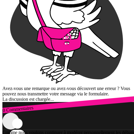
Avez-vous une remarque ou avez-vous découvert une erreur ? Vous
pouvez nous transmettre votre message via le formulaire.
La discussion est chargée...
0 Commentaires
Connexion
Comme nous voulons continuer à modérer personnellement les débats