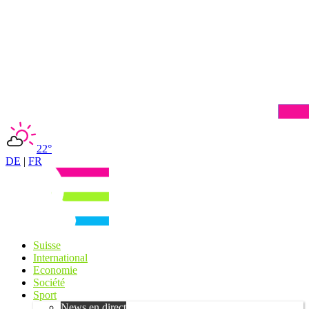
22°
DE
|
FR
Suisse
International
Economie
Société
Sport
News en direct