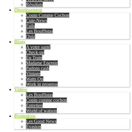
Résultats
Divertissement
Copin Comme Cochon
Cute-News
Fails
Les Bouffistas
Quiz
Blogs
A votre santé
Check-up
En Train
Madame Energie
Parlons cash
Vintage
Watts On
Work in progress
Vidéos
Les Bouffistas
Copin comme cochon
Entretien
World of watson
Promotions
Les Good News
Évasion