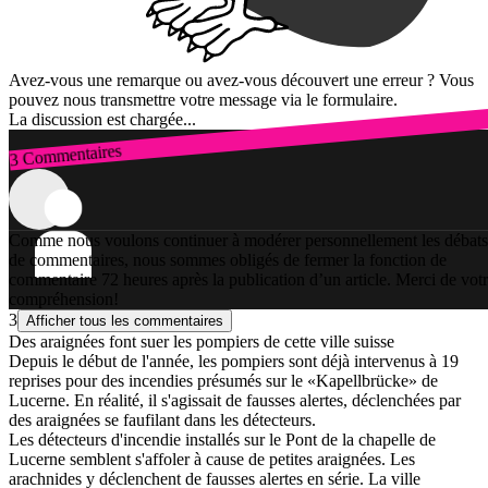
Avez-vous une remarque ou avez-vous découvert une erreur ? Vous
pouvez nous transmettre votre message via le formulaire.
La discussion est chargée...
3 Commentaires
Connexion
Comme nous voulons continuer à modérer personnellement les débats
de commentaires, nous sommes obligés de fermer la fonction de
commentaire 72 heures après la publication d’un article. Merci de vot
compréhension!
3
Afficher tous les commentaires
Des araignées font suer les pompiers de cette ville suisse
Depuis le début de l'année, les pompiers sont déjà intervenus à 19
reprises pour des incendies présumés sur le «Kapellbrücke» de
Lucerne. En réalité, il s'agissait de fausses alertes, déclenchées par
des araignées se faufilant dans les détecteurs.
Les détecteurs d'incendie installés sur le Pont de la chapelle de
Lucerne semblent s'affoler à cause de petites araignées. Les
arachnides y déclenchent de fausses alertes en série. La ville