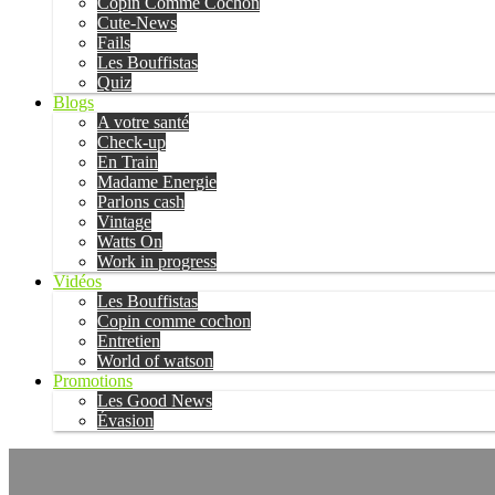
Copin Comme Cochon
Cute-News
Fails
Les Bouffistas
Quiz
Blogs
A votre santé
Check-up
En Train
Madame Energie
Parlons cash
Vintage
Watts On
Work in progress
Vidéos
Les Bouffistas
Copin comme cochon
Entretien
World of watson
Promotions
Les Good News
Évasion