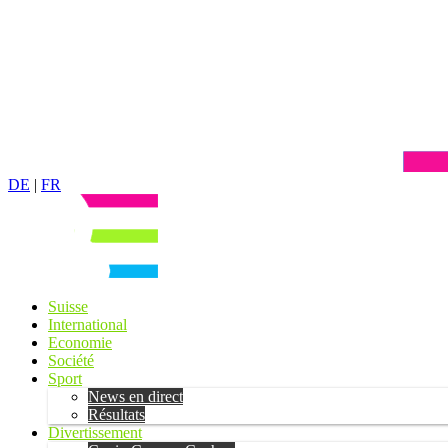
DE
|
FR
Suisse
International
Economie
Société
Sport
News en direct
Résultats
Divertissement