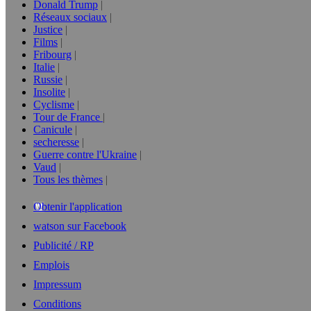
Donald Trump
Réseaux sociaux
Justice
Films
Fribourg
Italie
Russie
Insolite
Cyclisme
Tour de France
Canicule
secheresse
Guerre contre l'Ukraine
Vaud
Tous les thèmes
Obtenir l'application
watson sur Facebook
Publicité / RP
Emplois
Impressum
Conditions