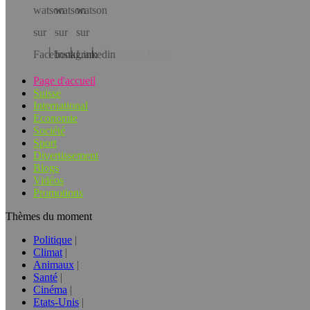
Téléchargez l’app!
Page d'accueil
Suisse
International
Economie
Société
Sport
Divertissement
Blogs
Vidéos
Promotions
Thèmes du moment
Politique
Climat
Animaux
Santé
Cinéma
Etats-Unis