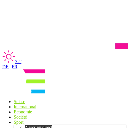
32°
DE
|
FR
Suisse
International
Economie
Société
Sport
News en direct