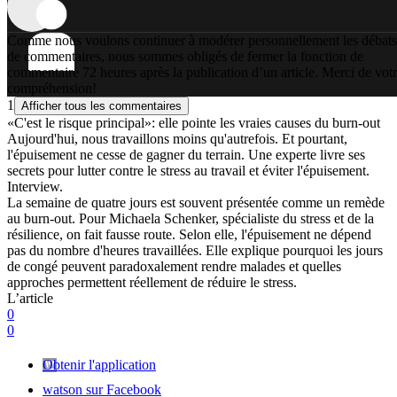
Comme nous voulons continuer à modérer personnellement les débats
de commentaires, nous sommes obligés de fermer la fonction de
commentaire 72 heures après la publication d’un article. Merci de vot
compréhension!
1
Afficher tous les commentaires
«C'est le risque principal»: elle pointe les vraies causes du burn-out
Aujourd'hui, nous travaillons moins qu'autrefois. Et pourtant,
l'épuisement ne cesse de gagner du terrain. Une experte livre ses
secrets pour lutter contre le stress au travail et éviter l'épuisement.
Interview.
La semaine de quatre jours est souvent présentée comme un remède
au burn-out. Pour Michaela Schenker, spécialiste du stress et de la
résilience, on fait fausse route. Selon elle, l'épuisement ne dépend
pas du nombre d'heures travaillées. Elle explique pourquoi les jours
de congé peuvent paradoxalement rendre malades et quelles
approches permettent réellement de réduire le stress.
L’article
0
0
Obtenir l'application
watson sur Facebook