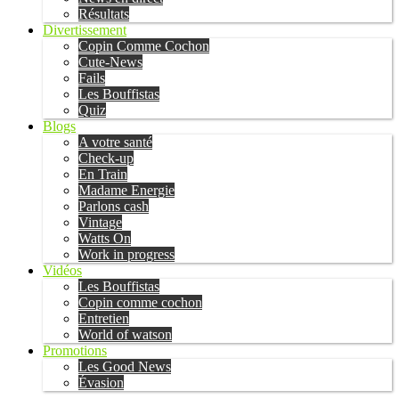
Résultats
Divertissement
Copin Comme Cochon
Cute-News
Fails
Les Bouffistas
Quiz
Blogs
A votre santé
Check-up
En Train
Madame Energie
Parlons cash
Vintage
Watts On
Work in progress
Vidéos
Les Bouffistas
Copin comme cochon
Entretien
World of watson
Promotions
Les Good News
Évasion