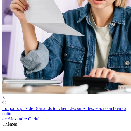
5
Toujours plus de Romands touchent des subsides: voici combien ça
coûte
de Alexandre Cudré
Thèmes