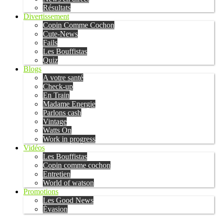
Résultats
Divertissement
Copin Comme Cochon
Cute-News
Fails
Les Bouffistas
Quiz
Blogs
A votre santé
Check-up
En Train
Madame Energie
Parlons cash
Vintage
Watts On
Work in progress
Vidéos
Les Bouffistas
Copin comme cochon
Entretien
World of watson
Promotions
Les Good News
Évasion