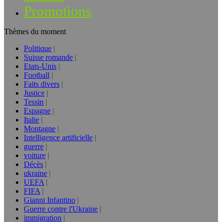
Promotions
Thèmes du moment
Politique
Suisse romande
Etats-Unis
Football
Faits divers
Justice
Tessin
Espagne
Italie
Montagne
Intelligence artificielle
guerre
voiture
Décès
ukraine
UEFA
FIFA
Gianni Infantino
Guerre contre l'Ukraine
immigration