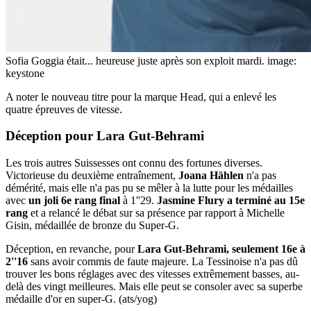
Sofia Goggia était... heureuse juste après son exploit mardi.
image:
keystone
A noter le nouveau titre pour la marque Head, qui a enlevé les
quatre épreuves de vitesse.
Déception
pour Lara Gut-Behrami
Les trois autres Suissesses ont connu des fortunes diverses.
Victorieuse du deuxième entraînement,
Joana Hählen
n'a pas
démérité, mais elle n'a pas pu se mêler à la lutte pour les médailles
avec
un joli 6e rang final
à 1''29.
Jasmine Flury a terminé au 15e
rang
et a relancé le débat sur sa présence par rapport à Michelle
Gisin, médaillée de bronze du Super-G.
Déception, en revanche, pour
Lara Gut-Behrami, seulement 16e à
2''16
sans avoir commis de faute majeure. La Tessinoise n'a pas dû
trouver les bons réglages avec des vitesses extrêmement basses, au-
delà des vingt meilleures. Mais elle peut se consoler avec sa superbe
médaille d'or en super-G. (ats/yog)