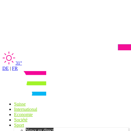
31°
DE
|
FR
Suisse
International
Economie
Société
Sport
News en direct