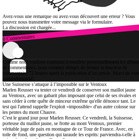
Avez-vous une remarque ou avez-vous découvert une erreur ? Vous
pouvez nous transmettre votre message via le formulaire.
La discussion est chargée...
0 Commentaires
Connexion
Comme nous voulons continuer à modérer personnellement les débats
de commentaires, nous sommes obligés de fermer la fonction de
commentaire 72 heures après la publication d’un article. Merci de vot
compréhension!
Une Suissesse s’attaque à l’impossible sur le Ventoux
Marlen Reusser va tenter ce vendredi de conserver son maillot jaune
au Ventoux, avec un gabarit plus imposant que celui de ses rivales et
sans céder à cette quête de minceur extrême qu'elle dénonce tant. Le
test qui l'attend rappelle l'exploit «impossible» d'un autre colosse sur
les pentes du mont Chauve.
C'est le grand jour pour Marlen Reusser. Ce vendredi, la Suissesse,
porteuse du maillot jaune, se frotte au mont Ventoux, premier
véritable juge de paix en montagne de ce Tour de France. Avec, en
toile de fond, une question qui taraude les esprits: parviendra-t-elle à